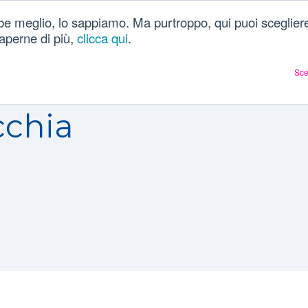
be meglio, lo sappiamo. Ma purtroppo, qui puoi scegliere
Chi siamo
Dizionario
Articoli sulla salute
Ac
 saperne di più,
clicca qui
.
Sce
cchia