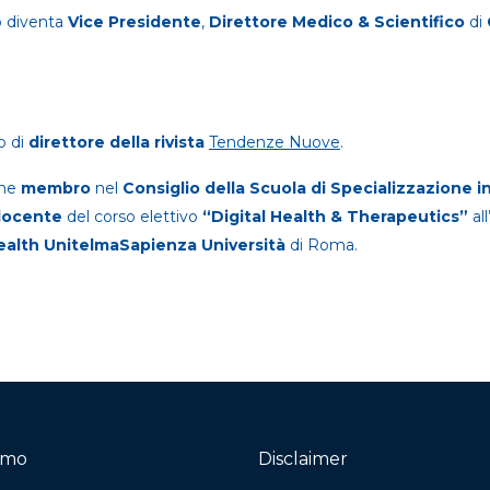
 diventa
Vice Presidente
,
Direttore Medico & Scientifico
di
o di
direttore della rivista
Tendenze Nuove
.
ome
membro
nel
Consiglio della Scuola di Specializzazione i
docente
del corso elettivo
“Digital Health & Therapeutics”
all
ealth UnitelmaSapienza Università
di Roma.
iamo
Disclaimer