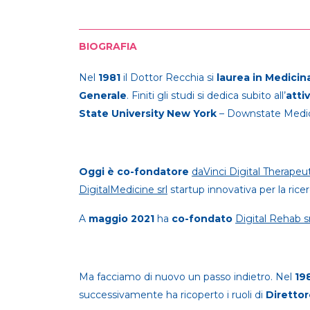
BIOGRAFIA
Nel
1981
il Dottor Recchia si
laurea in Medicin
Generale
. Finiti gli studi si dedica subito all’
attiv
State University New York
– Downstate Medic
Oggi è co-fondatore
daVinci Digital Therapeut
DigitalMedicine srl
startup innovativa per la ricer
A
maggio 2021
ha
co-fondato
Digital Rehab sr
Ma facciamo di nuovo un passo indietro. Nel
19
successivamente ha ricoperto i ruoli di
Direttor