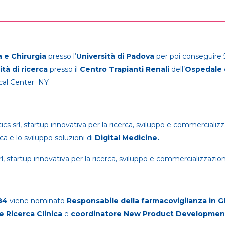
a e Chirurgia
presso l’
Università di Padova
per poi conseguire 
ità di ricerca
presso il
Centro Trapianti Renali
dell’
Ospedale 
al Center NY.
ics srl
, startup innovativa per la ricerca, sviluppo e commercializ
ca e lo sviluppo soluzioni di
Digital Medicine.
l
, startup innovativa per la ricerca, sviluppo e commercializzazio
84
viene nominato
Responsabile della farmacovigilanza in
G
e Ricerca Clinica
e
coordinatore New Product Developmen