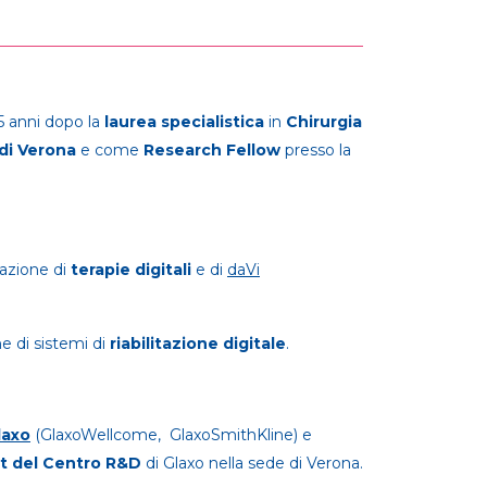
5 anni dopo la
laurea specialistica
in
Chirurgia
di Verona
e come
Research Fellow
presso la
zazione di
terapie digitali
e di
daVi
ne di sistemi di
riabilitazione digitale
.
laxo
(GlaxoWellcome, GlaxoSmithKline) e
t del Centro R&D
di Glaxo nella sede di Verona.