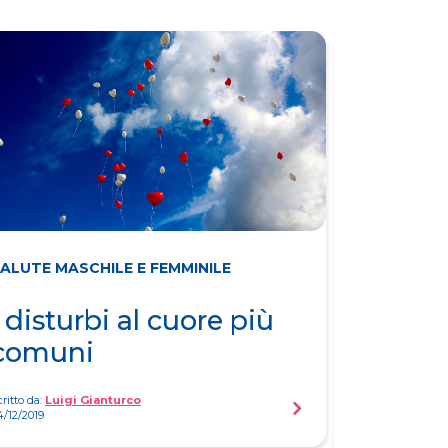
ALUTE MASCHILE E FEMMINILE
SALUTE MA
I disturbi al cuore più
Come s
comuni
malatt
cardio
ritto da:
Luigi Gianturco
4/12/2019
Scritto da:
Luigi
21/09/2019