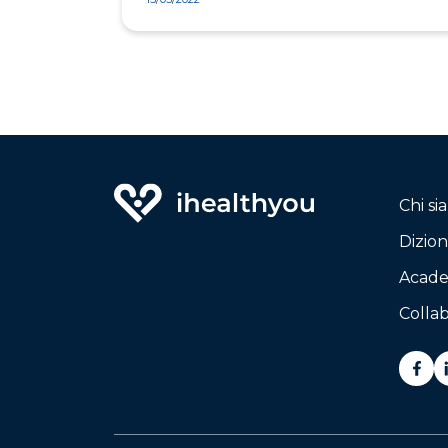
Chi s
Dizion
Acad
Collab