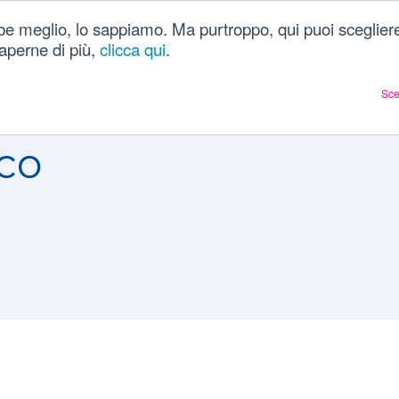
be meglio, lo sappiamo. Ma purtroppo, qui puoi scegliere
Chi siamo
Dizionario
Articoli sulla salute
Ac
 saperne di più,
clicca qui
.
Sce
co