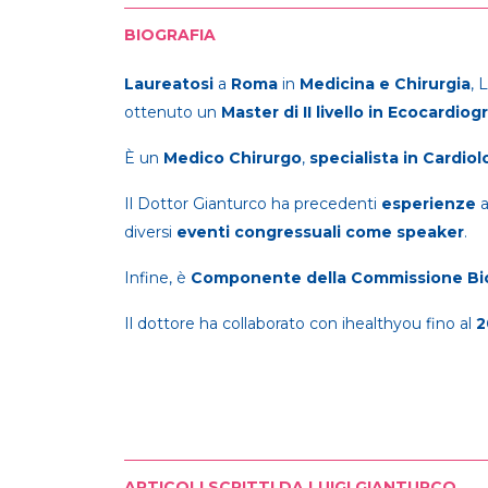
BIOGRAFIA
Laureatosi
a
Roma
in
Medicina e Chirurgia
, 
ottenuto un
Master di II livello in Ecocardiogr
È un
Medico Chirurgo
,
specialista in Cardiol
Il Dottor Gianturco ha precedenti
esperienze
a
diversi
eventi congressuali
come speaker
.
Infine, è
Componente della Commissione Bio
Il dottore ha collaborato con ihealthyou fino al
2
ARTICOLI SCRITTI DA LUIGI GIANTURCO