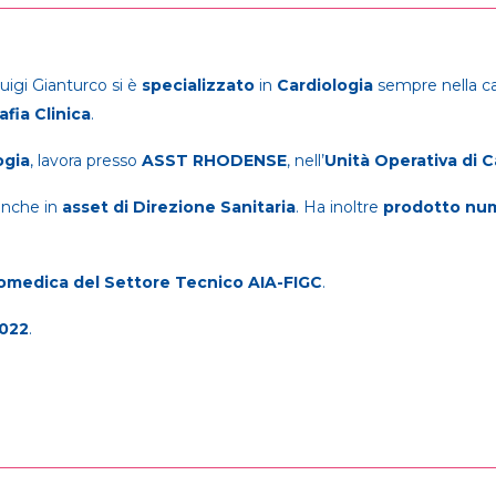
Luigi Gianturco si è
specializzato
in
Cardiologia
sempre nella ca
afia Clinica
.
ogia
, lavora presso
ASST RHODENSE
, nell’
Unità Operativa di Ca
nche in
asset di Direzione Sanitaria
. Ha inoltre
prodotto
num
medica del Settore Tecnico AIA-FIGC
.
022
.