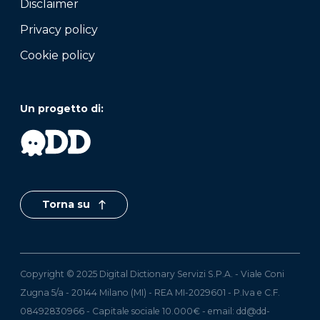
Disclaimer
Privacy policy
Cookie policy
Un progetto di:
Torna su
Copyright © 2025 Digital Dictionary Servizi S.P.A. - Viale Coni
Zugna 5/a - 20144 Milano (MI) - REA MI-2029601 - P.Iva e C.F.
08492830966 - Capitale sociale 10.000€ - email:
dd@dd-