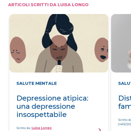
ARTICOLI SCRITTI DA LUISA LONGO
SALUTE MENTALE
SALU
Depressione atipica:
Dis
una depressione
fam
insospettabile
Scritto d
24/02/20
Scritto da:
Luisa Longo