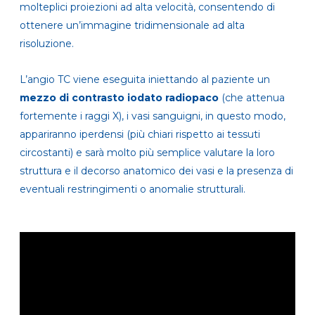
molteplici proiezioni
ad alta velocità, consentendo di
ottenere un’immagine tridimensionale ad alta
risoluzione.
L’angio TC viene eseguita iniettando al paziente un
mezzo di contrasto iodato radiopaco
(che attenua
fortemente i raggi X)
, i vasi sanguigni, in questo modo,
appariranno iperdensi (più chiari rispetto ai tessuti
circostanti)
e sarà molto più semplice valutare la loro
struttura e
il decorso anatomico dei vasi e la presenza di
eventuali restringimenti o anomalie strutturali.