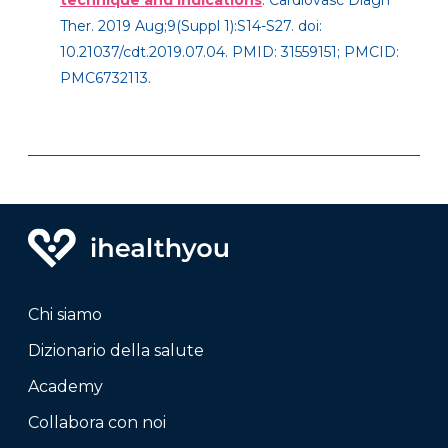
technique and indications
. Cardiovasc Diagn
Ther. 2019 Aug;9(Suppl 1):S14-S27. doi:
10.21037/cdt.2019.07.04. PMID: 31559151; PMCID:
PMC6732113.
Chi siamo
Dizionario della salute
Academy
Collabora con noi