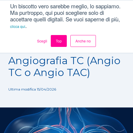
Un biscotto vero sarebbe meglio, lo sappiamo.
Ma purtroppo, qui puoi scegliere solo di
accettare quelli digitali. Se vuoi saperne di più,
.
clicca qui
Scegli
Top
Anche no
Dizionario
/
Esami
/
Angiografia TC (Angio TC o Angio TAC)
Angiografia TC (Angio
TC o Angio TAC)
Ultima modifica 15/04/2026