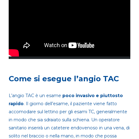
Come si esegue l’angio TAC
L’angio TAC è un esame
poco invasivo e piuttosto
rapido
. Il giorno dell’esame, il paziente viene fatto
accomodare sul lettino per gli esami TC, generalmente
in modo che sia sdraiato sulla schiena. Un operatore
sanitario inserirà un catetere endovenoso in una vena, di
solito nel braccio o nella mano, in modo che possa