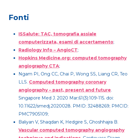
Fonti
ISSalute: TAC, tomografia assiale
computerizzata, esami di accertamento
;
Radiology Info – AngioCT
;
Hopkins Medicine.org: computed tomography
angiography CTA
;
Ngam PI, Ong CC, Chai P, Wong SS, Liang CR, Teo
LLS.
Computed tomography coronary
angiography – past, present and future
.
Singapore Med J. 2020 Mar;61(3):109-115. doi:
10.11622/smedj.2020028. PMID: 32488269; PMCID:
PMC7905109;
Baliyan V, Shaqdan K, Hedgire S, Ghoshhajra B.
Vascular computed tomography angiography