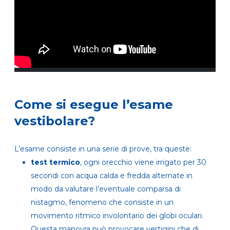
Come si esegue l’esame
vestibolare?
L’esame consiste in una serie di prove, tra queste:
test termico
, ogni orecchio viene irrigato per 30
secondi con acqua calda e fredda alternate in
modo da valutare l’eventuale comparsa di
nistagmo, fenomeno che consiste in un
movimento ritmico involontario dei globi oculari.
Questa manovra può provocare vertigini che di