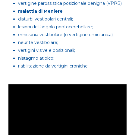
vertigine parossistica posizionale benigna (VPPB);
malattia di Meniere
;
disturbi vestibolari centrali;
lesioni dell’angolo pontocerebellare;
emicrania vestibolare (o vertigine emicranica);
neurite vestibolare;
vertigini visive e posizionali;
nistagmo atipico;
riabilitazione da vertigini croniche.