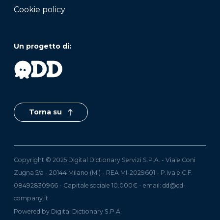
Cookie policy
Un progetto di:
Torna su
Copyright © 2025 Digital Dictionary Servizi S.P.A. - Viale Coni
Zugna 5/a - 20144 Milano (MI) - REA MI-2029601 - P.Iva e C.F.
08492830966 - Capitale sociale 10.000€ - email:
dd@dd-
company.it
Powered by Digital Dictionary S.P.A.