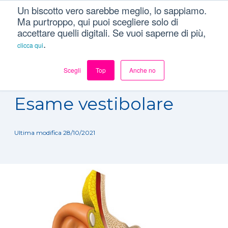
Un biscotto vero sarebbe meglio, lo sappiamo.
Ma purtroppo, qui puoi scegliere solo di
accettare quelli digitali. Se vuoi saperne di più,
.
clicca qui
Scegli
Top
Anche no
Dizionario
/
Esami
/
Esame vestibolare
Esame vestibolare
Ultima modifica 28/10/2021