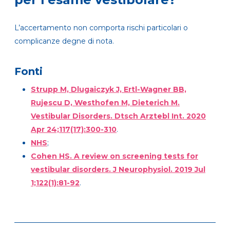
L’accertamento non comporta rischi particolari o
complicanze degne di nota.
Fonti
Strupp M, Dlugaiczyk J, Ertl-Wagner BB,
Rujescu D, Westhofen M, Dieterich M.
Vestibular Disorders. Dtsch Arztebl Int. 2020
Apr 24;117(17):300-310
.
NHS
;
Cohen HS. A review on screening tests for
vestibular disorders. J Neurophysiol. 2019 Jul
1;122(1):81-92
.