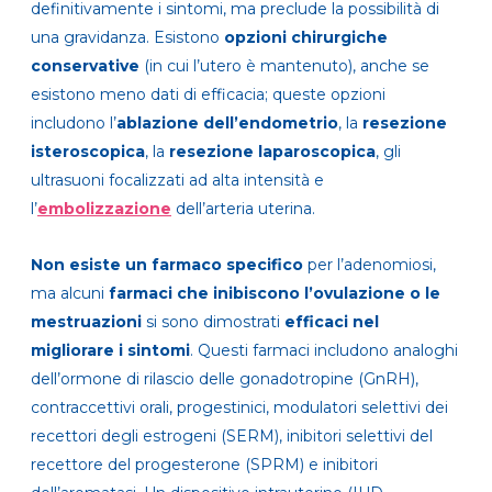
definitivamente i sintomi, ma preclude la possibilità di
una gravidanza. Esistono
opzioni chirurgiche
conservative
(in cui l’utero è mantenuto), anche se
esistono meno dati di efficacia; queste opzioni
includono l’
ablazione
dell’endometrio
, la
resezione
isteroscopica
, la
resezione laparoscopica
, gli
ultrasuoni focalizzati ad alta intensità e
l’
embolizzazione
dell’arteria uterina.
Non esiste un farmaco specifico
per l’adenomiosi,
ma alcuni
farmaci che inibiscono l’ovulazione o le
mestruazioni
si sono dimostrati
efficaci nel
migliorare i sintomi
. Questi farmaci includono analoghi
dell’ormone di rilasc
io delle gonadotropine (GnRH),
contraccettivi orali, progestinici, modulatori selettivi dei
recettori degli estrogeni (SERM), inibitori selettivi del
recettore del progesterone (SPRM) e inibitori