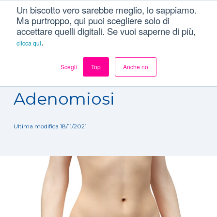
Un biscotto vero sarebbe meglio, lo sappiamo.
Ma purtroppo, qui puoi scegliere solo di
accettare quelli digitali. Se vuoi saperne di più,
.
clicca qui
Scegli
Top
Anche no
Dizionario
/
Patologie
/
Adenomiosi
Adenomiosi
Ultima modifica 18/11/2021