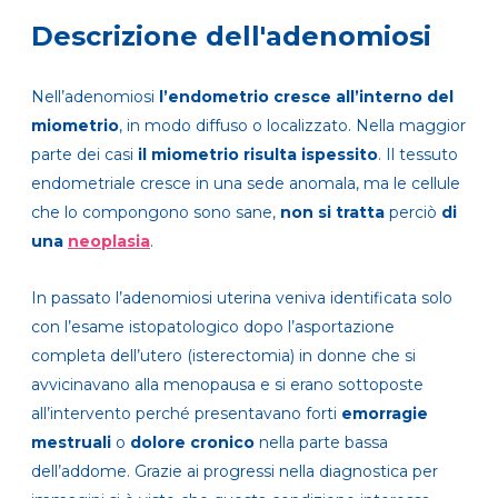
Descrizione dell'adenomiosi
Nell’adenomios
i
l’endometrio cresce all’interno del
miometrio
, in modo diffuso o localizzato. Nella maggior
parte dei casi
il miometrio risulta ispessito
. Il tessuto
endometriale cresce in una sede anomala, ma le cellule
che lo compongono sono sane,
non si tratta
perciò
di
una
neoplasia
.
In passato l’adenomiosi uterina veniva identificata solo
con l’esame istopatologico dopo l’asportazione
completa dell’utero (isterectomia) in donne che si
avvicinavano alla menopausa e si erano sottoposte
all’intervento perché presentavano forti
emorragie
mestruali
o
dolore cronico
nella parte bassa
dell’addome. Grazie ai progressi nella diagnostica per