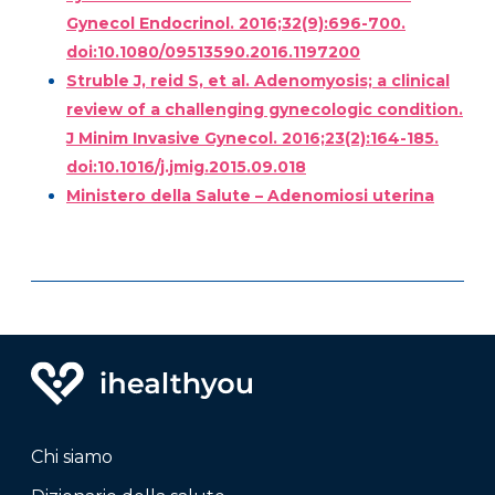
Gynecol Endocrinol. 2016;32(9):696-700.
doi:10.1080/09513590.2016.1197200
Struble J, reid S, et al. Adenomyosis; a clinical
review of a challenging gynecologic condition.
J Minim Invasive Gynecol. 2016;23(2):164-185.
doi:10.1016/j.jmig.2015.09.018
Ministero della Salute – Adenomiosi uterina
Chi siamo