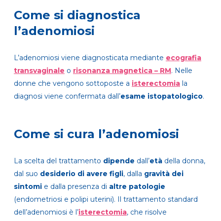
Come si diagnostica
l’adenomiosi
L’adenomiosi viene diagnosticata me
diante
ecografia
transvaginale
o
risonanza magnetica – RM
. Nelle
donne che vengono sottoposte a
isterectomia
la
diagnosi viene confermata dall’
esame istopatologico
.
Come si cura l’adenomiosi
La scelta del t
rattamento
dipende
dall’
età
della donna,
dal suo
desiderio di avere figli
, dalla
gravità dei
sintomi
e dalla presenza di
altre patologie
(endometriosi e polipi uterini). Il trattamento standard
dell’adenomiosi è l
’
isterectomia
, che risolve