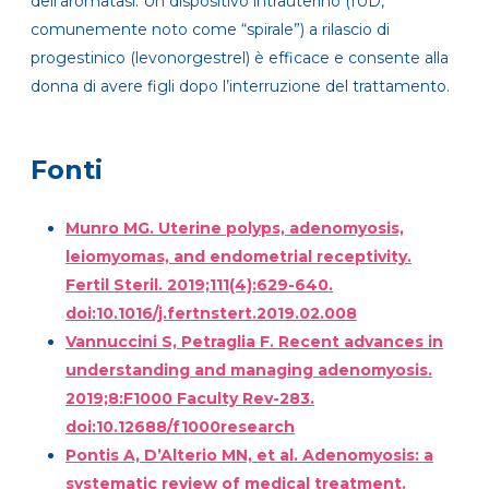
dell’aromatasi. Un dispositivo intrauterino (IUD,
comunemente noto come “spirale”) a rilascio di
progestinico (levonorgestrel) è efficace e consente alla
donna di avere figli dopo l’interruzione del trattamento.
Fonti
Munro MG. Uterine polyps, adenomyosis,
leiomyomas, and endometrial receptivity.
Fertil Steril. 2019;111(4):629-640.
doi:10.1016/j.fertnstert.2019.02.008
Vannuccini S, Petraglia F. Recent advances in
understanding and managing adenomyosis.
2019;8:F1000 Faculty Rev-283.
doi:10.12688/f1000research
Pontis A, D’Alterio MN, et al. Adenomyosis: a
systematic review of medical treatment.