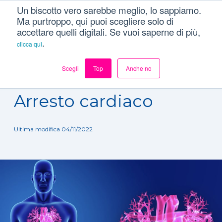
Un biscotto vero sarebbe meglio, lo sappiamo.
Ma purtroppo, qui puoi scegliere solo di
accettare quelli digitali. Se vuoi saperne di più,
.
clicca qui
Scegli
Top
Anche no
Dizionario
/
Patologie
/
Arresto cardiaco
Arresto cardiaco
Ultima modifica 04/11/2022