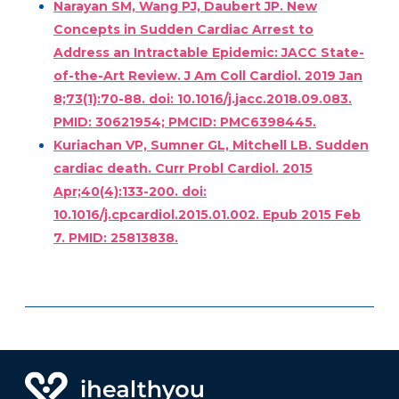
Narayan SM, Wang PJ, Daubert JP. New
Concepts in Sudden Cardiac Arrest to
Address an Intractable Epidemic: JACC State-
of-the-Art Review. J Am Coll Cardiol. 2019 Jan
8;73(1):70-88. doi: 10.1016/j.jacc.2018.09.083.
PMID: 30621954; PMCID: PMC6398445.
Kuriachan VP, Sumner GL, Mitchell LB. Sudden
cardiac death. Curr Probl Cardiol. 2015
Apr;40(4):133-200. doi:
10.1016/j.cpcardiol.2015.01.002. Epub 2015 Feb
7. PMID: 25813838.