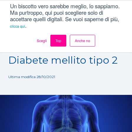
Un biscotto vero sarebbe meglio, lo sappiamo.
Ma purtroppo, qui puoi scegliere solo di
accettare quelli digitali. Se vuoi saperne di più,
.
clicca qui
Scegli
Top
Anche no
Dizionario
/
Patologie
/
Diabete mellito tipo 2
Diabete mellito tipo 2
Ultima modifica 28/10/2021