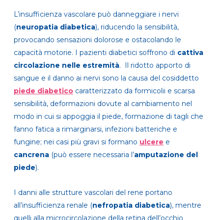
L’insufficienza vascolare può danneggiare i nervi
(
neuropatia diabetica
), riducendo la sensibilità,
provocando sensazioni dolorose e ostacolando le
capacità motorie. I pazienti diabetici soffrono di
cattiva
circolazione nelle estremità
. Il ridotto apporto di
sangue e il danno ai nervi sono la causa del cosiddetto
piede diabetico
caratterizzato da formicolii e scarsa
sensibilità, deformazioni dovute al cambiamento nel
modo in cui si appoggia il piede, formazione di tagli che
fanno fatica a rimarginarsi, infezioni batteriche e
fungine; nei casi più gravi si formano
ulcere
e
cancrena
(può essere necessaria l’
amputazione del
piede
).
I danni alle strutture vascolari del rene portano
all’insufficienza renale (
nefropatia diabetica
), mentre
quelli alla microcircolazione della retina dell’occhio