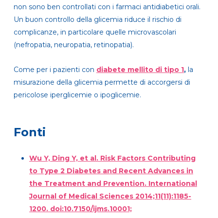
non sono ben controllati con i farmaci antidiabetici orali.
Un buon controllo della glicemia riduce il rischio di
complicanze, in particolare quelle microvascolari
(nefropatia, neuropatia, retinopatia).
Come per i pazienti con
diabete mellito di tipo 1
,
la
misurazione della glicemia permette di accorgersi di
pericolose iperglicemie o ipoglicemie.
Fonti
Wu Y, Ding Y, et al. Risk Factors Contributing
to Type 2 Diabetes and Recent Advances in
the Treatment and Prevention. International
Journal of Medical Sciences 2014;11(11):1185-
1200. doi:10.7150/ijms.10001;