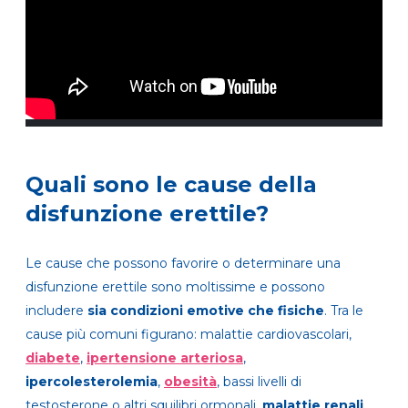
Quali sono le cause della
disfunzione erettile?
Le cause che possono favorire o determinare una
disfunzione erettile sono moltissime e possono
includere
sia condizioni emotive che fisiche
. Tra le
cause più comuni figurano: malattie cardiovascolari,
diabete
,
ipertensione arteriosa
,
ipercolesterolemia
,
obesità
, bassi livelli di
testosterone o altri squilibri ormonali,
malattie renali
,