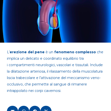
L’
erezione del pene
è un
fenomeno complesso
che
implica un delicato e coordinato equilibrio tra
i compartimenti neurologici, vascolari e tissutali. Include
la dilatazione arteriosa, il rilassamento della muscolatura
liscia trabecolare e l’attivazione del meccanismo veno-
occlusivo, che permette al sangue di rimanere
intrappolato nei corpi cavernosi.