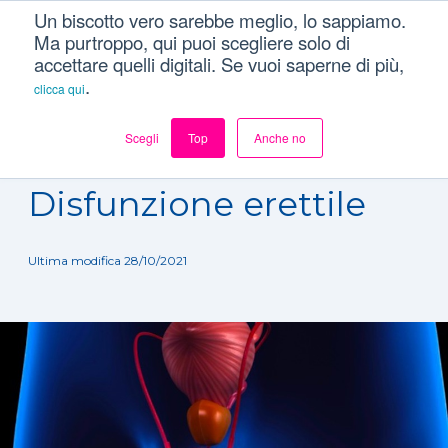
Un biscotto vero sarebbe meglio, lo sappiamo.
Ma purtroppo, qui puoi scegliere solo di
accettare quelli digitali. Se vuoi saperne di più,
.
clicca qui
Scegli
Top
Anche no
Dizionario
/
Patologie
/
Disfunzione erettile
Disfunzione erettile
Ultima modifica 28/10/2021