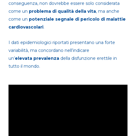
conseguenza, non dovrebbe essere solo considerata
come un
problema di qualità della vita
, ma anche
come un
potenziale segnale di pericolo di malattie
cardiovascolari
.
I dati epidemiologici riportati presentano una forte
variabilità, ma concordano nell’indicare
un’
elevata
prevalenza
della disfunzione erettile in
tutto il mondo.