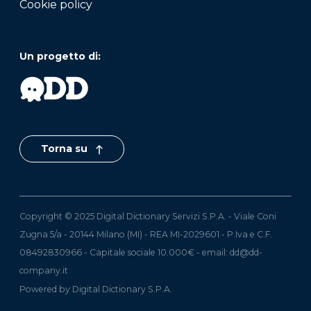
Cookie policy
Un progetto di:
Torna su
Copyright © 2025 Digital Dictionary Servizi S.P.A. - Viale Coni
Zugna 5/a - 20144 Milano (MI) - REA MI-2029601 - P.Iva e C.F.
08492830966 - Capitale sociale 10.000€ - email:
dd@dd-
company.it
Powered by Digital Dictionary S.P.A.