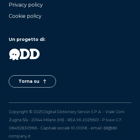
Privacy policy
Cookie policy
Un progetto di:
Torna su
Copyright © 2025 Digital Dictionary Servizi S.P.A. - Viale Coni
Zugna 5/a - 20144 Milano (MI) - REA MI-2029601 - P.Iva e C.F.
08492830966 - Capitale sociale 10.000€ - email:
dd@dd-
company.it