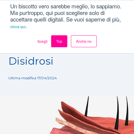
Un biscotto vero sarebbe meglio, lo sappiamo.
Ma purtroppo, qui puoi scegliere solo di
accettare quelli digitali. Se vuoi saperne di più,
.
clicca qui
Scegli
Top
Anche no
Dizionario
/
Patologie
/
Disidrosi
Disidrosi
Ultima modifica 17/04/2024