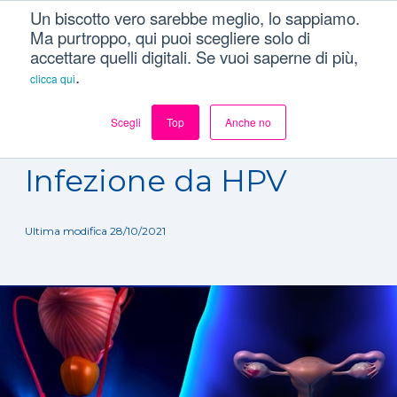
Un biscotto vero sarebbe meglio, lo sappiamo.
Ma purtroppo, qui puoi scegliere solo di
accettare quelli digitali. Se vuoi saperne di più,
.
clicca qui
Scegli
Top
Anche no
Dizionario
/
Patologie
/
Infezione da HPV
Infezione da HPV
Ultima modifica 28/10/2021