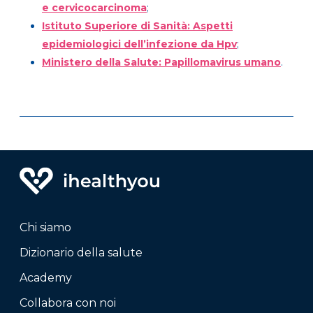
e cervicocarcinoma
;
Istituto Superiore di Sanità: Aspetti
epidemiologici dell’infezione da Hpv
;
Ministero della Salute: Papillomavirus umano
.
Chi siamo
Dizionario della salute
Academy
Collabora con noi