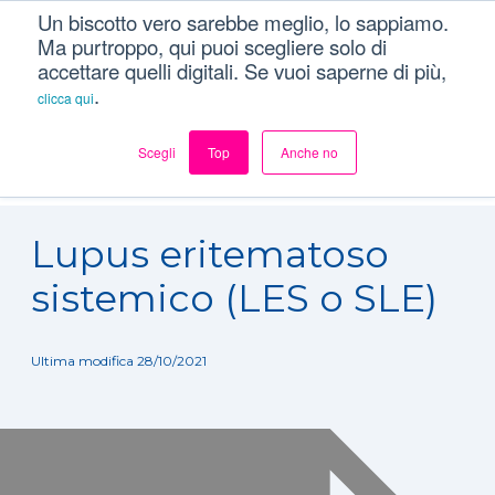
Un biscotto vero sarebbe meglio, lo sappiamo.
Ma purtroppo, qui puoi scegliere solo di
accettare quelli digitali. Se vuoi saperne di più,
.
clicca qui
Scegli
Top
Anche no
Dizionario
/
Patologie
/
Lupus eritematoso sistemico (LES o
SLE)
Lupus eritematoso
sistemico (LES o SLE)
Ultima modifica 28/10/2021