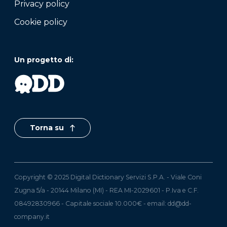
Privacy policy
Cookie policy
Un progetto di:
Torna su
Copyright © 2025 Digital Dictionary Servizi S.P.A. - Viale Coni
Zugna 5/a - 20144 Milano (MI) - REA MI-2029601 - P.Iva e C.F.
08492830966 - Capitale sociale 10.000€ - email:
dd@dd-
company.it