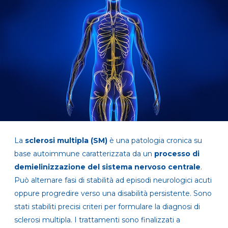
La
sclerosi multipla (SM)
è una patologia cronica su
base autoimmune caratterizzata da un
processo di
demielinizzazione del sistema nervoso centrale
.
Può alternare fasi di stabilità ad episodi neurologici acuti
oppure progredire verso una disabilità persistente. Sono
stati stabiliti precisi criteri per formulare la diagnosi di
sclerosi multipla. I trattamenti sono finalizzati a