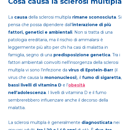
Cosa causa la sclerosi multipla
La
causa
della sclerosi multipla
rimane sconosciuta
. Si
pensa che possa dipendere dall’
interazione di più
fattori, genetici e ambientali
. Non si tratta di una
patologia ereditaria, ma il rischio di ammalarsi è
leggermente più alto per chi ha casi di malattia in
famiglia, segno di una
predisposizione genetica
. Tra i
fattori ambientali coinvolti nell’insorgenza della sclerosi
multipla vi sono l’infezione da
virus di Epstein-Barr
(il
virus che causa la
mononucleosi
), il
fumo di sigaretta
,
bassi livelli di vitamina D
e l’
obesità
nell’adolescenza
. I livelli di vitamina D e il fumo
sembrerebbero influenzare anche il decorso della
malattia.
La sclerosi multipla è generalmente
diagnosticata
nei