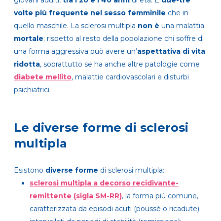
giovani adulti,
tra i 20 e i 40 anni
di età. È
due-tre
volte più frequente nel sesso femminile
che in
quello maschile. La sclerosi multipla
non è
una malattia
mortale
; rispetto al resto della popolazione chi soffre di
una forma aggressiva può avere un’
aspettativa di vita
ridotta
, soprattutto se ha anche altre patologie come
diabete mellito
, malattie cardiovascolari e disturbi
psichiatrici.
Le diverse forme di sclerosi
multipla
Esistono
diverse forme
di sclerosi multipla:
sclerosi multipla a decorso recidivante-
remittente
(sigla
SM-RR
)
, la forma più comune,
caratterizzata da episodi acuti (poussè o ricadute)