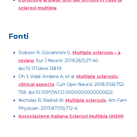
sclerosi multipla
Fonti
Dobson R, Giovannoni G.
Multiple sclerosis – a
review
. Eur J Neurol. 2019;26(1):27-40.
doi:10.1111/ene.13819;
Oh J, Vidal-Jordana A, et al.
Multiple sclerosis:
clinical aspects
. Curr Opin Neurol. 2018;31(6):752-
759. doi:10.1097/WCO.0000000000000622;
Nicholas R, Rashid W.
Multiple sclerosis
. Am Fam
Physician. 2013;87(10):712-4;
Associazione
Italiana Sclerosi Multipla (AISM)