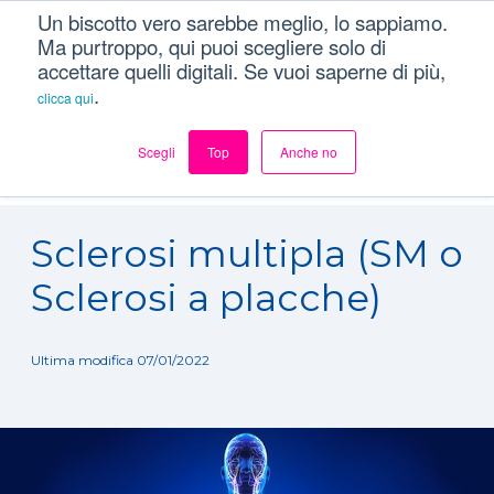
Un biscotto vero sarebbe meglio, lo sappiamo.
Ma purtroppo, qui puoi scegliere solo di
accettare quelli digitali. Se vuoi saperne di più,
.
clicca qui
Scegli
Top
Anche no
Dizionario
/
Patologie
/
Sclerosi multipla (SM o Sclerosi a
placche)
Sclerosi multipla (SM o
Sclerosi a placche)
Ultima modifica 07/01/2022