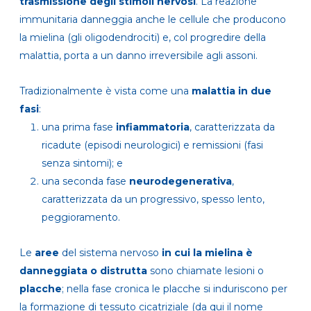
trasmissione degli stimoli nervosi
. La reazione
immunitaria danneggia anche le cellule che producono
la mielina (gli oligodendrociti) e, col progredire della
malattia, porta a un danno irreversibile agli assoni.
Tradizionalmente è vista come una
malattia in due
fasi
:
una prima fase
infiammatoria
, caratterizzata da
ricadute (episodi neurologici) e remissioni (fasi
senza sintomi); e
una seconda fase
neurodegenerativa
,
caratterizzata da un progressivo, spesso lento,
peggioramento.
Le
aree
del sistema nervoso
in cui la mielina è
danneggiata o distrutta
sono chiamate lesioni o
placche
; nella fase cronica le placche si induriscono per
la formazione di tessuto cicatriziale (da qui il nome