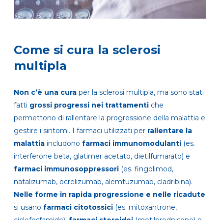
Come si cura la sclerosi
multipla
Non c’è una cura
per la sclerosi multipla, ma sono stati
fatti
grossi progressi nei trattamenti
che
permettono di rallentare la progressione della malattia e
gestire i sintomi. I farmaci utilizzati per
rallentare la
malattia
includono
farmaci immunomodulanti
(es.
interferone beta, glatimer acetato, dietilfumarato) e
farmaci immunosoppressori
(es. fingolimod,
natalizumab, ocrelizumab, alemtuzumab, cladribina).
Nelle forme in rapida progressione e nelle ricadute
si usano
farmaci citotossici
(es. mitoxantrone,
ciclofosfamide),
farmaci steroidei
(metilprednisone) e,