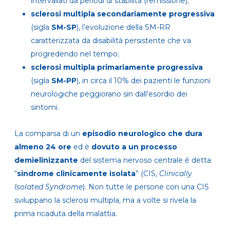
intervallati da periodi di stabilità (remissione);
sclerosi multipla secondariamente progressiva
(sigla
SM-SP
), l’evoluzione della SM-RR
caratterizzata da disabilità persistente che va
progredendo nel tempo;
sclerosi multipla primariamente progressiva
(sigla
SM-PP
), in circa il 10% dei pazienti le funzioni
neurologiche peggiorano sin dall’esordio dei
sintomi.
La comparsa di un
episodio neurologico che dura
almeno 24 ore
ed è
dovuto a un processo
demielinizzante
del sistema nervoso centrale è detta
“
sindrome clinicamente isolata
” (CIS,
Clinically
Isolated Syndrome
). Non tutte le persone con una CIS
sviluppano la sclerosi multipla, ma a volte si rivela la
prima ricaduta della malattia.