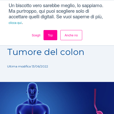
Un biscotto vero sarebbe meglio, lo sappiamo.
Ma purtroppo, qui puoi scegliere solo di
accettare quelli digitali. Se vuoi saperne di più,
.
clicca qui
Scegli
Top
Anche no
Dizionario
/
Patologie
/
Tumore del colon
Tumore del colon
Ultima modifica 13/06/2022