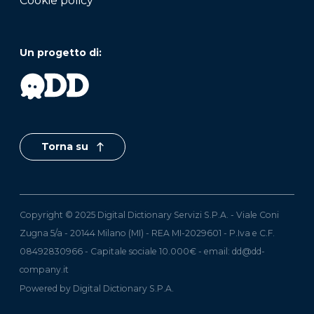
Cookie policy
Un progetto di:
Torna su
Copyright © 2025 Digital Dictionary Servizi S.P.A. - Viale Coni
Zugna 5/a - 20144 Milano (MI) - REA MI-2029601 - P.Iva e C.F.
08492830966 - Capitale sociale 10.000€ - email:
dd@dd-
company.it
Powered by Digital Dictionary S.P.A.