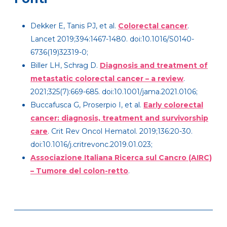
Dekker E, Tanis PJ, et al.
Colorectal cancer
.
Lancet 2019;394:1467-1480. doi:10.1016/S0140-
6736(19)32319-0;
Biller LH, Schrag D.
Diagnosis and treatment of
metastatic colorectal cancer – a review
.
2021;325(7):669-685. doi:10.1001/jama.2021.0106;
Buccafusca G, Proserpio I, et al.
Early colorectal
cancer: diagnosis, treatment and survivorship
care
. Crit Rev Oncol Hematol. 2019;136:20-30.
doi:10.1016/j.critrevonc.2019.01.023;
Associazione Italiana Ricerca sul Cancro (AIRC)
– Tumore del colon-retto
.