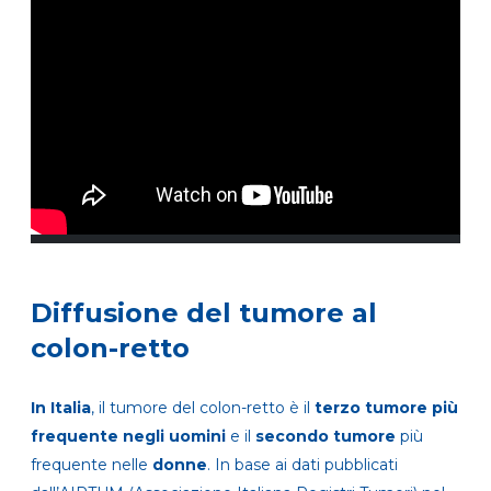
Diffusione del tumore al
colon-retto
In Italia
, il tumore del colon-retto è il
terzo tumore più
frequente negli uomini
e il
secondo tumore
più
frequente nelle
donne
. In base ai dati pubblicati