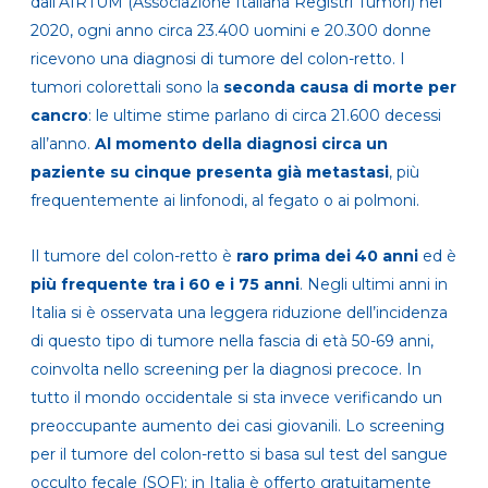
dall’AIRTUM (Associazione Italiana Registri Tumori) nel
2020, ogni anno circa 23.400 uomini e 20.300 donne
ricevono una diagnosi di tumore del colon-retto. I
tumori colorettali sono la
seconda causa di morte per
cancro
: le ultime stime parlano di circa 21.600 decessi
all’anno.
Al momento della diagnosi circa un
paziente su cinque presenta già metastasi
, più
frequentemente ai linfonodi, al fegato o ai polmoni.
Il tumore del colon-retto è
raro prima dei 40 anni
ed è
più frequente tra i 60 e i 75 anni
. Negli ultimi anni in
Italia si è osservata una leggera riduzione dell’incidenza
di questo tipo di tumore nella fascia di età 50-69 anni,
coinvolta nello screening per la diagnosi precoce. In
tutto il mondo occidentale si sta invece verificando un
preoccupante aumento dei casi giovanili. Lo screening
per il tumore del colon-retto si basa sul test del sangue
occulto fecale (SOF); in Italia è offerto gratuitamente