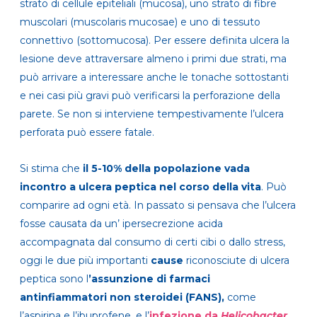
strato di cellule epiteliali (mucosa), uno strato di fibre
muscolari (muscolaris mucosae) e uno di tessuto
connettivo (sottomucosa). Per essere definita ulcera la
lesione deve attraversare almeno i primi due strati, ma
può arrivare a interessare anche le tonache sottostanti
e nei casi più gravi può verificarsi la perforazione della
parete. Se non si interviene tempestivamente l’ulcera
perforata può essere fatale.
Si stima che
il 5-10% della popolazione vada
incontro a ulcera peptica nel corso della vita
. Può
comparire ad ogni età. In passato si pensava che l’ulcera
fosse causata da un’ ipersecrezione acida
accompagnata dal consumo di certi cibi o dallo stress,
oggi le due più importanti
cause
riconosciute di ulcera
peptica sono l
’assunzione di farmaci
antinfiammatori non steroidei (FANS),
come
l’aspirina e l’ibuprofene, e l’
infezione da
Helicobacter