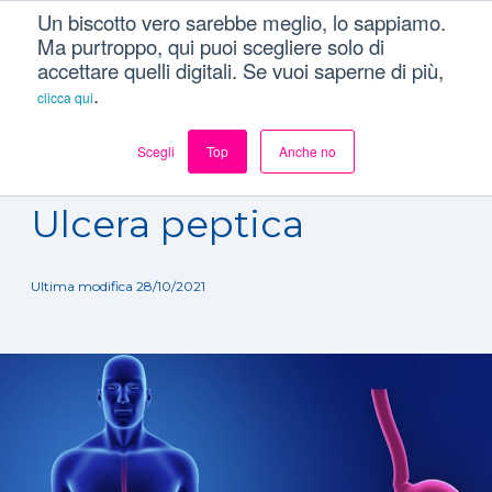
Un biscotto vero sarebbe meglio, lo sappiamo.
Ma purtroppo, qui puoi scegliere solo di
accettare quelli digitali. Se vuoi saperne di più,
.
clicca qui
Scegli
Top
Anche no
Dizionario
/
Patologie
/
Ulcera peptica
Ulcera peptica
Ultima modifica 28/10/2021