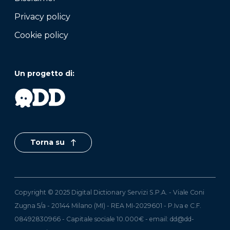
Privacy policy
Cookie policy
Un progetto di:
Torna su
Copyright © 2025 Digital Dictionary Servizi S.P.A. - Viale Coni
Zugna 5/a - 20144 Milano (MI) - REA MI-2029601 - P.Iva e C.F.
08492830966 - Capitale sociale 10.000€ - email:
dd@dd-