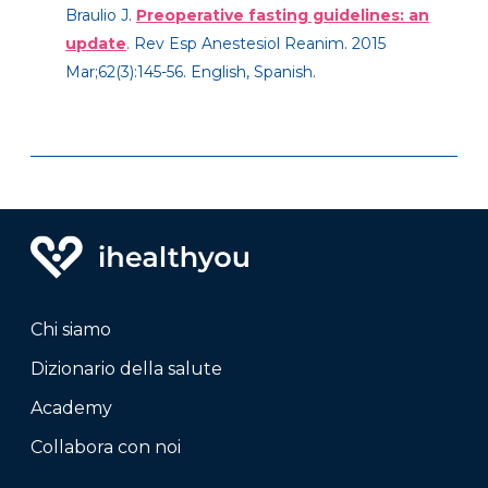
Braulio J.
Preoperative fasting guidelines: an
update
. Rev Esp Anestesiol Reanim. 2015
Mar;62(3):145-56. English, Spanish.
Chi siamo
Dizionario della salute
Academy
Collabora con noi