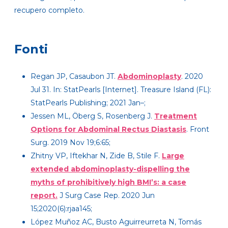
recupero completo.
Fonti
Regan JP, Casaubon JT.
Abdominoplasty
. 2020
Jul 31. In: StatPearls [Internet]. Treasure Island (FL):
StatPearls Publishing; 2021 Jan–;
Jessen ML, Öberg S, Rosenberg J.
Treatment
Options for Abdominal Rectus Diastasis
. Front
Surg. 2019 Nov 19;6:65;
Zhitny VP, Iftekhar N, Zide B, Stile F.
Large
extended abdominoplasty-dispelling the
myths of prohibitively high BMI’s: a case
report.
J Surg Case Rep. 2020 Jun
15;2020(6):rjaa145;
López Muñoz AC, Busto Aguirreurreta N, Tomás