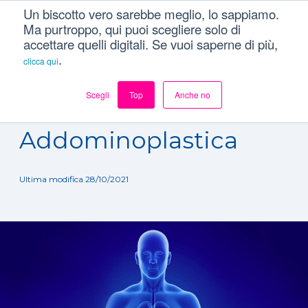
Un biscotto vero sarebbe meglio, lo sappiamo.
Ma purtroppo, qui puoi scegliere solo di
accettare quelli digitali. Se vuoi saperne di più,
.
clicca qui
Scegli
Top
Anche no
Dizionario
/
Trattamenti
/
Addominoplastica
Addominoplastica
Ultima modifica 28/10/2021