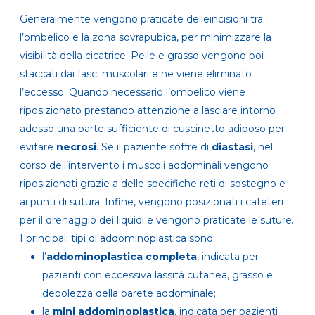
Generalmente vengono praticate delleincisioni tra
l’ombelico e la zona sovrapubica, per minimizzare la
visibilità della cicatrice. Pelle e grasso vengono poi
staccati dai fasci muscolari e ne viene eliminato
l’eccesso. Quando necessario l’ombelico viene
riposizionato prestando attenzione a lasciare intorno
adesso una parte sufficiente di cuscinetto adiposo per
evitare
necrosi
. Se il paziente soffre di
diastasi
, nel
corso dell’intervento i muscoli addominali vengono
riposizionati grazie a delle specifiche reti di sostegno e
ai punti di sutura. Infine, vengono posizionati i cateteri
per il drenaggio dei liquidi e vengono praticate le suture.
I principali tipi di addominoplastica sono:
l’
addominoplastica completa
, indicata per
pazienti con eccessiva lassità cutanea, grasso e
debolezza della parete addominale;
la
mini addominoplastica
, indicata per pazienti