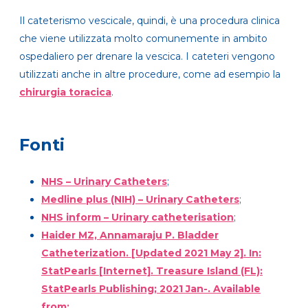
Il cateterismo vescicale, quindi, è una procedura clinica
che viene utilizzata molto comunemente in ambito
ospedaliero per drenare la vescica. I cateteri vengono
utilizzati anche in altre procedure, come ad esempio la
chirurgia toracica
.
Fonti
NHS – Urinary Catheters
;
Medline plus (NIH) – Urinary Catheters
;
NHS inform – Urinary catheterisation
;
Haider MZ, Annamaraju P. Bladder
Catheterization. [Updated 2021 May 2]. In:
StatPearls [Internet]. Treasure Island (FL):
StatPearls Publishing; 2021 Jan-. Available
from: