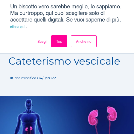
Un biscotto vero sarebbe meglio, lo sappiamo.
Ma purtroppo, qui puoi scegliere solo di
accettare quelli digitali. Se vuoi saperne di più,
.
clicca qui
Scegli
Top
Anche no
Dizionario
/
Trattamenti
/
Cateterismo vescicale
Cateterismo vescicale
Ultima modifica 04/11/2022