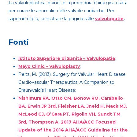
La valvuloplastica, quindi, è la procedura chirurgica usata
per curare le anomalie delle valvole cardiache. Per
saperne di più, consultate la pagina sulle
valvulopatie
.
Fonti
Istituto Superiore di Sanità – Valvulopatie
;
Mayo Clinic – Valvuloplasty
;
Peltz, M. (2013). Surgery for Valvular Heart Disease.
Cardiovascular Therapeutics: A Companion to
Braunwald’s Heart Disease;
Nishimura RA, Otto CM, Bonow RO, Carabello
BA, Erwin JP 3rd, Fleisher LA, Jneid H, Mack MJ,
McLeod CJ, O’Gara PT, Rigolin VH, Sundt TM
3rd, Thompson A. 2017 AHA/ACC Focused
Update of the 2014 AHA/ACC Guideline for the