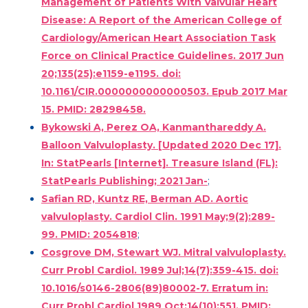
Management of Patients With Valvular Heart
Disease: A Report of the American College of
Cardiology/American Heart Association Task
Force on Clinical Practice Guidelines. 2017 Jun
20;135(25):e1159-e1195. doi:
10.1161/CIR.0000000000000503. Epub 2017 Mar
15. PMID: 28298458.
Bykowski A, Perez OA, Kanmanthareddy A.
Balloon Valvuloplasty. [Updated 2020 Dec 17].
In: StatPearls [Internet]. Treasure Island (FL):
StatPearls Publishing; 2021 Jan-
;
Safian RD, Kuntz RE, Berman AD. Aortic
valvuloplasty. Cardiol Clin. 1991 May;9(2):289-
99. PMID: 2054818
;
Cosgrove DM, Stewart WJ. Mitral valvuloplasty.
Curr Probl Cardiol. 1989 Jul;14(7):359-415. doi:
10.1016/s0146-2806(89)80002-7. Erratum in:
Curr Probl Cardiol 1989 Oct;14(10):551. PMID: