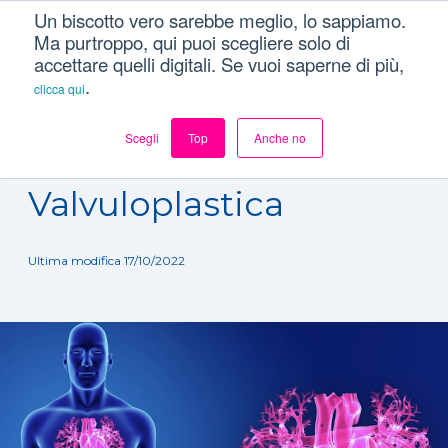
Un biscotto vero sarebbe meglio, lo sappiamo.
Ma purtroppo, qui puoi scegliere solo di
accettare quelli digitali. Se vuoi saperne di più,
.
clicca qui
Scegli
Top
Anche no
Dizionario
/
Trattamenti
/
Valvuloplastica
Valvuloplastica
Ultima modifica 17/10/2022