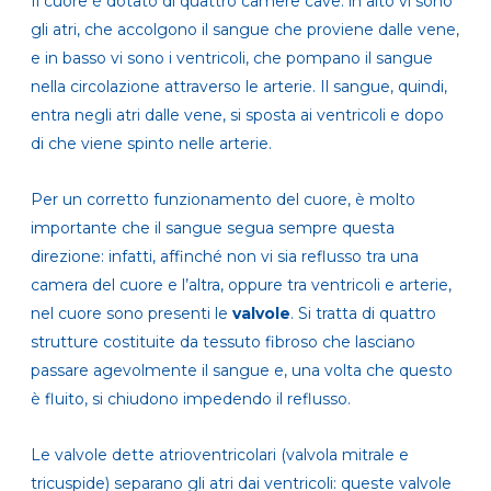
Il cuore è dotato di quattro camere cave: in alto vi sono
gli atri, che accolgono il sangue che proviene dalle vene,
e in basso vi sono i ventricoli, che pompano il sangue
nella circolazione attraverso le arterie. Il sangue, quindi,
entra negli atri dalle vene, si sposta ai ventricoli e dopo
di che viene spinto nelle arterie.
Per un corretto funzionamento del cuore, è molto
importante che il sangue segua sempre questa
direzione: infatti, affinché non vi sia reflusso tra una
camera del cuore e l’altra, oppure tra ventricoli e arterie,
nel cuore sono presenti le
valvole
. Si tratta di quattro
strutture costituite da tessuto fibroso che lasciano
passare agevolmente il sangue e, una volta che questo
è fluito, si chiudono impedendo il reflusso.
Le valvole dette atrioventricolari (valvola mitrale e
tricuspide) separano gli atri dai ventricoli: queste valvole