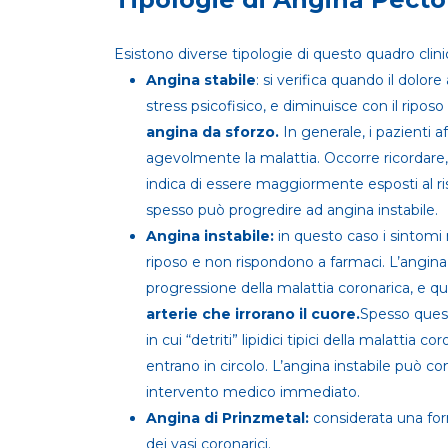
Esistono diverse tipologie di questo quadro clini
Angina stabile
: si verifica quando il dolore 
stress psicofisico, e diminuisce con il ripo
angina da sforzo.
In generale, i pazienti a
agevolmente la malattia. Occorre ricordare,
indica di essere maggiormente esposti al ri
spesso può progredire ad angina instabile.
Angina instabile:
in questo caso i sintomi
riposo e non rispondono a farmaci. L’angin
progressione della malattia coronarica, e qu
arterie che irrorano il cuore
.
Spesso quest
in cui “detriti” lipidici tipici della malattia 
entrano in circolo. L’angina instabile può co
intervento medico immediato.
Angina di Prinzmetal:
considerata una for
dei vasi coronarici.