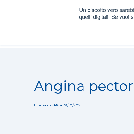
Un biscotto vero sareb
quelli digitali. Se vuoi
Dizionario
/
Patologie
/
Angina pectoris
Angina pector
Ultima modifica 28/10/2021