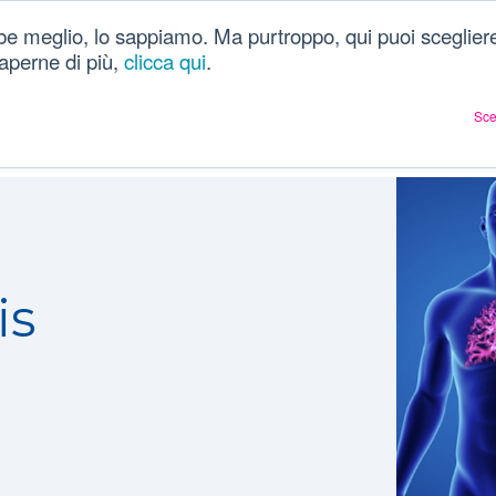
be meglio, lo sappiamo. Ma purtroppo, qui puoi scegliere
Chi siamo
Dizionario
Articoli sulla salute
Ac
 saperne di più,
clicca qui
.
Sce
is