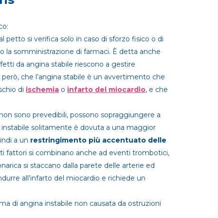
co:
al petto si verifica solo in caso di sforzo fisico o di
so o la somministrazione di farmaci. È detta anche
ffetti da angina stabile riescono a gestire
 però, che l’angina stabile è un avvertimento che
schio di
ischemia
o
infarto del miocardio
, e che
 non sono prevedibili, possono sopraggiungere a
a instabile solitamente è dovuta a una maggior
indi a un
restringimento più accentuato delle
i fattori si combinano anche ad eventi trombotici,
coronarica si staccano dalla parete delle arterie ed
ndurre all’infarto del miocardio e richiede un
ma di angina instabile non causata da ostruzioni