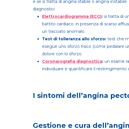
e se si tratta di angina stabile o angina instabil
diagnostici:
Elettrocardiogramma (ECG)
:
si tratta di
battito cardiaco; in presenza di scarso affl
un tracciato anomalo.
Test di tolleranza allo sforzo:
test che m
esegue uno sforzo fisico (come pedalare una
dolore con lo sforzo.
Coronarografia diagnostica
:
un esame ra
individuare e quantificare il restringimento 
I sintomi dell’angina pect
Gestione e cura dell’angi