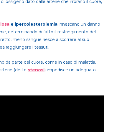
 di ossigeno dato dalle arterie che irrorano il cuore,
riosa
e ipercolesterolemia
innescano un danno
terie, determinando di fatto il restringimento del
 stretto, meno sangue riesce a scorrere al suo
a raggiungere i tessuti.
no da parte del cuore, come in caso di malattia,
 arterie (detto
stenosi
) impedisce un adeguato