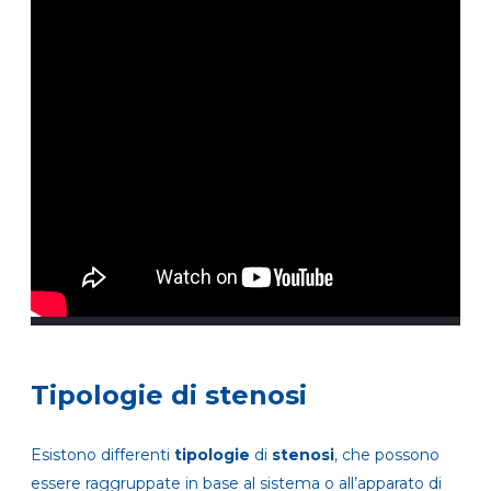
Tipologie di stenosi
Esistono differenti
tipologie
di
stenosi
, che possono
essere raggruppate in base al sistema o all’apparato di