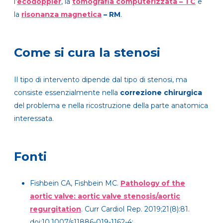
l’
ecodoppler
, la
tomografia computerizzata – TC
e
la
risonanza magnetica
– RM
.
Come si cura la stenosi
Il tipo di intervento dipende dal tipo di stenosi, ma
consiste essenzialmente nella
correzione chirurgica
del problema e nella ricostruzione della parte anatomica
interessata.
Fonti
Fishbein CA, Fishbein MC.
Pathology of the
aortic valve: aortic valve stenosis/aortic
regurgitation
. Curr Cardiol Rep. 2019;21(8):81.
doi:10.1007/s11886-019-1162-4;