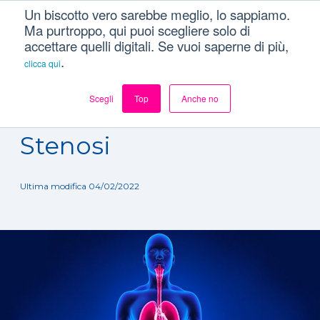
Un biscotto vero sarebbe meglio, lo sappiamo.
Ma purtroppo, qui puoi scegliere solo di
accettare quelli digitali. Se vuoi saperne di più,
.
clicca qui
Scegli
Top
Anche no
Dizionario
/
Patologie
/
Stenosi
Stenosi
Ultima modifica 04/02/2022