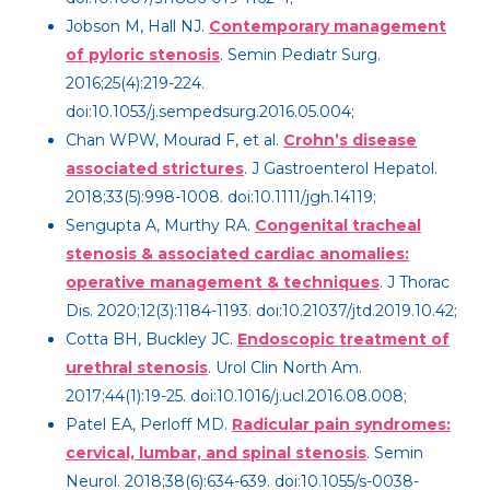
Jobson M, Hall NJ.
Contemporary management
of pyloric stenosis
. Semin Pediatr Surg.
2016;25(4):219-224.
doi:10.1053/j.sempedsurg.2016.05.004;
Chan WPW, Mourad F, et al.
Crohn’s disease
associated strictures
. J Gastroenterol Hepatol.
2018;33(5):998-1008. doi:10.1111/jgh.14119;
Sengupta A, Murthy RA.
Congenital tracheal
stenosis & associated cardiac anomalies:
operative management & techniques
. J Thorac
Dis. 2020;12(3):1184-1193. doi:10.21037/jtd.2019.10.42;
Cotta BH, Buckley JC.
Endoscopic treatment of
urethral stenosis
. Urol Clin North Am.
2017;44(1):19-25. doi:10.1016/j.ucl.2016.08.008;
Patel EA, Perloff MD.
Radicular pain syndromes:
cervical, lumbar, and spinal stenosis
. Semin
Neurol. 2018;38(6):634-639. doi:10.1055/s-0038-