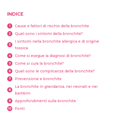
INDICE
Cause e fattori di rischio della bronchite
1
Quali sono i sintomi della bronchite?
2
I sintomi nella bronchite allergica e di origine
3
tossica
Come si esegue la diagnosi di bronchite?
4
Come si cura la bronchite?
5
Quali sono le complicanze della bronchite?
6
Prevenzione e bronchite
7
La bronchite in gravidanza, nei neonati e nei
8
bambini
Approfondimenti sulla bronchite
9
Fonti
10