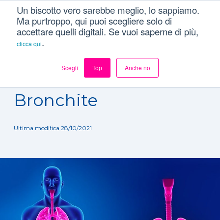
Un biscotto vero sarebbe meglio, lo sappiamo.
Ma purtroppo, qui puoi scegliere solo di
accettare quelli digitali. Se vuoi saperne di più,
.
clicca qui
Scegli
Top
Anche no
Dizionario
/
Patologie
/
Bronchite
Bronchite
Ultima modifica 28/10/2021