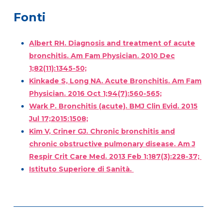
Fonti
Albert RH. Diagnosis and treatment of acute
bronchitis. Am Fam Physician. 2010 Dec
1;82(11):1345-50;
Kinkade S, Long NA. Acute Bronchitis. Am Fam
Physician. 2016 Oct 1;94(7):560-565;
Wark P. Bronchitis (acute). BMJ Clin Evid. 2015
Jul 17;2015:1508;
Kim V, Criner GJ. Chronic bronchitis and
chronic obstructive pulmonary disease. Am J
Respir Crit Care Med. 2013 Feb 1;187(3):228-37;
Istituto Superiore di Sanità.