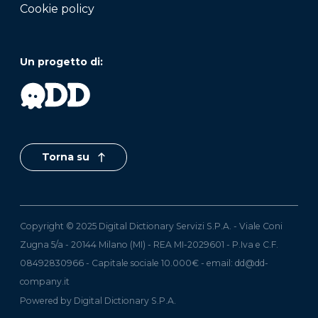
Cookie policy
Un progetto di:
Torna su
Copyright © 2025 Digital Dictionary Servizi S.P.A. - Viale Coni
Zugna 5/a - 20144 Milano (MI) - REA MI-2029601 - P.Iva e C.F.
08492830966 - Capitale sociale 10.000€ - email:
dd@dd-
company.it
Powered by Digital Dictionary S.P.A.