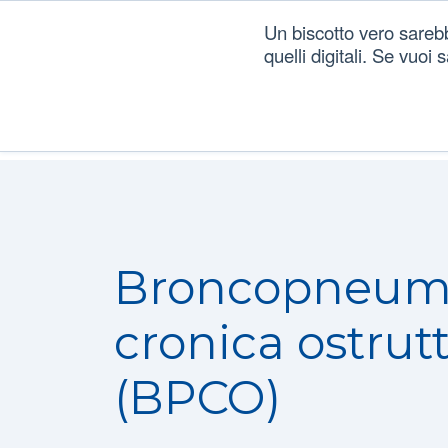
Un biscotto vero sareb
quelli digitali. Se vuoi
Dizionario
/
Patologie
/
Broncopneumopatia cronica 
Broncopneum
cronica ostrut
(BPCO)