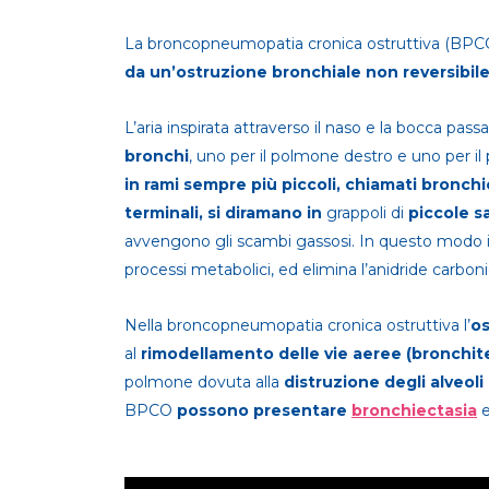
La broncopneumopatia cronica ostruttiva (BPC
da un’ostruzione bronchiale non reversibil
L’aria inspirata attraverso il naso e la bocca pass
bronchi
, uno per il polmone destro e uno per il 
in rami sempre più piccoli, chiamati bronchi
terminali, si diramano in
grappoli di
piccole s
avvengono gli scambi gassosi. In questo modo il 
processi metabolici, ed elimina l’anidride carbonic
Nella broncopneumopatia cronica ostruttiva l’
os
al
rimodellamento delle vie aeree (bronchit
polmone dovuta alla
distruzione degli alveol
BPCO
possono presentare
bronchiectasia
e