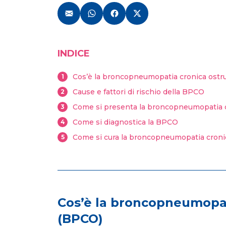
INDICE
Cos’è la broncopneumopatia cronica ostr
1
Cause e fattori di rischio della BPCO
2
Come si presenta la broncopneumopatia c
3
Come si diagnostica la BPCO
4
Come si cura la broncopneumopatia cronic
5
Cos’è la broncopneumopat
(BPCO)