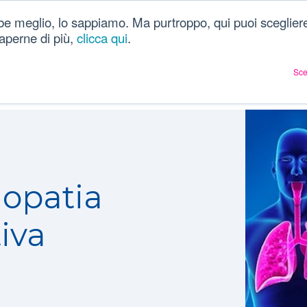
be meglio, lo sappiamo. Ma purtroppo, qui puoi scegliere
Chi siamo
Dizionario
Articoli sulla salute
Ac
 saperne di più,
clicca qui
.
Sce
ostruttiva (BPCO)
opatia
tiva