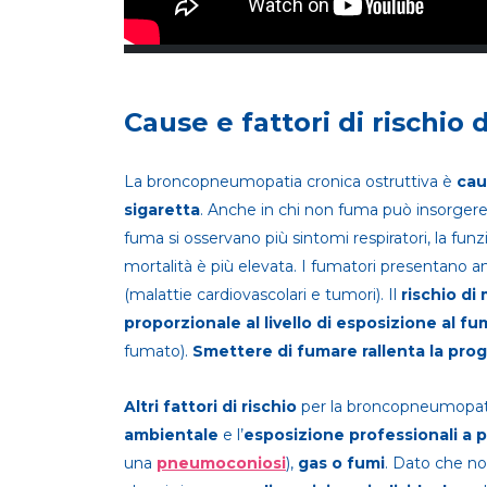
Cause e fattori di rischio
La broncopneumopatia cronica ostruttiva è
cau
sigaretta
. Anche in chi non fuma può insorgere 
fuma si osservano più sintomi respiratori, la fun
mortalità è più elevata. I fumatori presentano 
(malattie cardiovascolari e tumori). Il
rischio di
proporzionale al livello di esposizione al f
fumato).
Smettere di fumare rallenta la pro
Altri fattori di rischio
per la broncopneumopatia
ambientale
e l’
esposizione professionali a p
una
pneumoconiosi
),
gas o fumi
. Dato che no