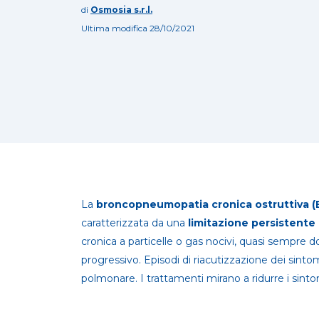
di
Osmosia s.r.l.
Ultima modifica 28/10/2021
La
broncopneumopatia cronica ostruttiva 
caratterizzata da una
limitazione persistente 
cronica a particelle o gas nocivi, quasi sempre d
progressivo. Episodi di riacutizzazione dei sintom
polmonare. I trattamenti mirano a ridurre i sintom