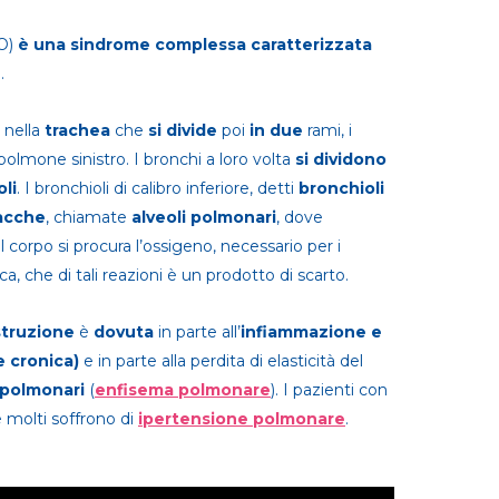
O)
è una sindrome complessa caratterizzata
e
.
a nella
trachea
che
si divide
poi
in due
rami, i
polmone sinistro. I bronchi a loro volta
si dividono
oli
. I bronchioli di calibro inferiore, detti
bronchioli
acche
, chiamate
alveoli
polmonari
, dove
corpo si procura l’ossigeno, necessario per i
a, che di tali reazioni è un prodotto di scarto.
truzione
è
dovuta
in parte all’
infiammazione e
e cronica)
e in parte alla perdita di elasticità del
i polmonari
(
enfisema polmonare
). I pazienti con
 molti soffrono di
ipertensione polmonare
.