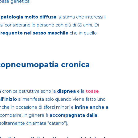
base genetica.
a
patologia molto diffusa
: si stima che interessi il
i considerano le persone con più di 65 anni. Di
frequente nel sesso maschile
che in quello
copneumopatia cronica
 cronica ostruttiva sono la
dispnea
e la
tosse
ll’inizio
si manifesta solo quando viene fatto uno
anche in occasione di sforzi minori e
infine anche a
 comparire, in genere è
accompagnata dalla
solitamente chiamata “catarro”).