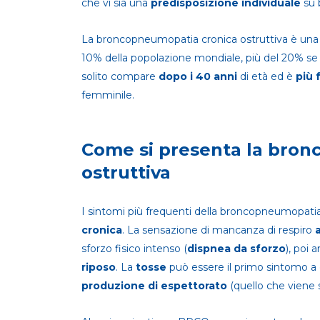
che vi sia una
predisposizione individuale
su 
La broncopneumopatia cronica ostruttiva è un
10% della popolazione mondiale, più del 20% se s
solito compare
dopo i 40 anni
di età ed è
più 
femminile.
Come si presenta la bron
ostruttiva
I sintomi più frequenti della broncopneumopatia
cronica
. La sensazione di mancanza di respiro
a
sforzo fisico intenso (
dispnea da sforzo
), poi 
riposo
. La
tosse
può essere il primo sintomo a
produzione di espettorato
(quello che viene 