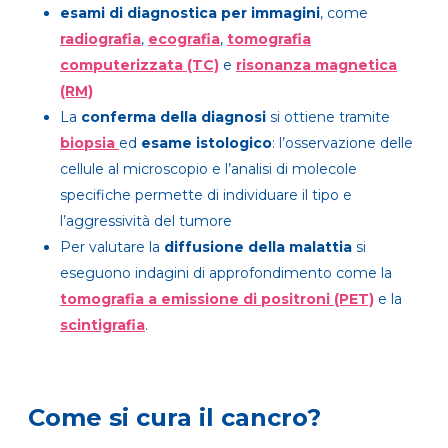
esami di diagnostica per immagini
, come
radiografia
,
ecografia
,
tomografia
computerizzata (TC)
e
risonanza magnetica
(RM)
La
conferma della diagnosi
si ottiene tramite
biopsia
ed
esame istologico
: l’osservazione delle
cellule al microscopio e l’analisi di molecole
specifiche permette di individuare il tipo e
l’aggressività del tumore
Per valutare la
diffusione della malattia
si
eseguono indagini di approfondimento come la
tomografia a emissione di positroni (PET)
e la
scintigrafia
.
Come si cura il cancro?