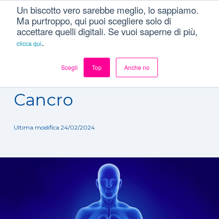
Un biscotto vero sarebbe meglio, lo sappiamo.
Ma purtroppo, qui puoi scegliere solo di
accettare quelli digitali. Se vuoi saperne di più,
.
clicca qui
Scegli
Top
Anche no
Dizionario
/
Patologie
/
Cancro
Cancro
Ultima modifica 24/02/2024