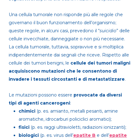
Una cellula tumorale non risponde più alle regole che
governano il buon funzionamento dell’organismo;
queste regole, in alcuni casi, prevedono il “
suicidio
” delle
cellule invecchiate, danneggiate o non più necessarie.
La cellula tumorale, tuttavia, sopravvive e si moltiplica
indipendentemente dai segnali che riceve. Rispetto alle
cellule dei tumori benigni, le
cellule dei tumori maligni
acquisiscono mutazioni che le consentono di
invadere i tessuti circostanti e di metastatizzare
.
Le mutazioni possono essere
provocate da diversi
tipi di
agenti cancerogeni
:
chimici
(p. es. amianto, metalli pesanti, amine
aromatiche, idrocarburi policiclici aromatici);
fisici
(p. es. raggi ultravioletti, radiazioni ionizzanti);
biologici
(p. es. virus dell’
epatite B
e dell’
epatite