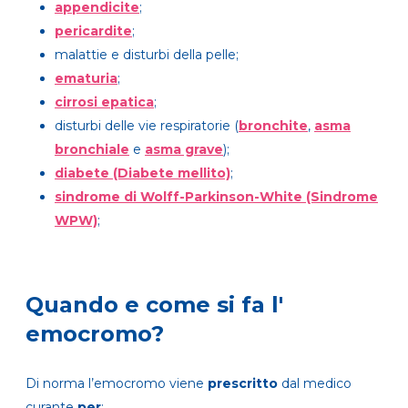
appendicite
;
pericardite
;
malattie e disturbi della pelle;
ematuria
;
cirrosi epatica
;
disturbi delle vie respiratorie (
bronchite
,
asma
bronchiale
e
asma grave
);
diabete (Diabete mellito)
;
sindrome di Wolff-Parkinson-White (Sindrome
WPW)
;
Quando e come si fa l'
emocromo?
Di norma l’emocromo viene
prescritto
dal medico
curante
per
: