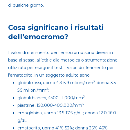
di qualche giorno.
Cosa significano i risultati
dell’emocromo?
I valori di riferimento per l’emocromo sono diversi in
base al sesso, all’età e alla metodica o strumentazione
utilizzata per eseguir il test. I valori di riferimento per
l’ematocrito, in un soggetto adulto sono:
3
globuli rossi, uomo 4.3-5.9 milioni/mm
; donna 3.5-
3
5.5 milioni/mm
;
3
globuli bianchi, 4500-11,000/mm
;
3
piastrine, 150,000-400,000/mm
;
emoglobina, uomo 13.5-17.5 g/dL; donna 12.0-16.0
g/dL;
ematocrito, uomo 41%-53%; donna 36%-46%;