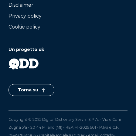
Disclaimer
Privacy policy
Cookie policy
Un progetto di:
Torna su
Copyright © 2025 Digital Dictionary Servizi S.P.A. - Viale Coni
Zugna 5/a - 20144 Milano (MI) - REA MI-2029601 - P.Iva e C.F.
08492830966 - Capitale sociale 10.000€ - email:
dd@dd-