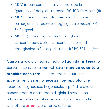
MCV (mean corpuscolar volume, cioè la
“grandezza” del globulo rosso) 80-100 femtolitri (fl);
MHC (mean corpuscolar haemoglobin, cioè
l’emoglobina presente in ogni globulo rosso) 25.4-
34.6 pg/cell;
MCHC (mean corpuscolar hemoglobin
concentration, cioè la concentrazione media di
emoglobina in 1 dl di globuli rossi) 31%-36% Hb/cell.
Qualora uno o più risultati risultino
fuori dall’intervallo
dei valori considerati normali, sarà il
medico curante a
stabilire cosa fare
e a decidere quali ulteriori
accertamenti saranno necessari per approfondire
l’aspetto diagnostico. In generale, si può dire che un
abbassamento del numero di globuli rossi o una
riduzione della quantità di emoglobina possono far
sospettare
anemia
o carenza di ferro.