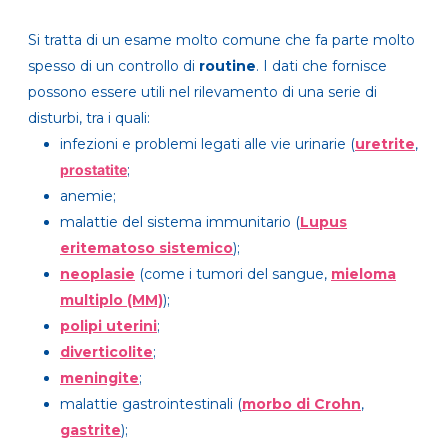
Si tratta di un esame molto comune che fa parte molto
spesso di un controllo di
routine
. I dati che fornisce
possono essere utili nel rilevamento di una serie di
disturbi, tra i quali:
infezioni e problemi legati alle vie urinarie (
uretrite
,
prostatite
;
anemie;
malattie del sistema immunitario (
Lupus
eritematoso sistemico
);
neoplasie
(come i tumori del sangue,
mieloma
multiplo (MM)
);
polipi uterini
;
diverticolite
;
meningite
;
malattie gastrointestinali (
morbo di Crohn
,
gastrite
);