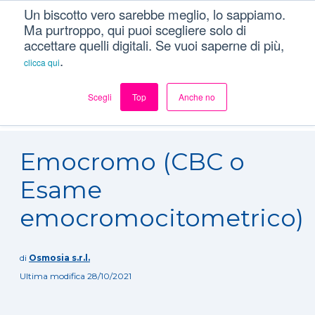
Un biscotto vero sarebbe meglio, lo sappiamo.
Ma purtroppo, qui puoi scegliere solo di
accettare quelli digitali. Se vuoi saperne di più,
.
clicca qui
Scegli
Top
Anche no
Dizionario
/
Esami
/
Emocromo (CBC o Esame
emocromocitometrico)
Emocromo (CBC o
Esame
emocromocitometrico)
di
Osmosia s.r.l.
Ultima modifica 28/10/2021