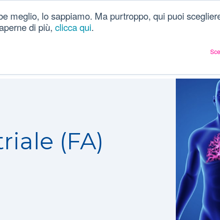
be meglio, lo sappiamo. Ma purtroppo, qui puoi scegliere
Chi siamo
Dizionario
Articoli sulla salute
Ac
 saperne di più,
clicca qui
.
Sce
triale (FA)