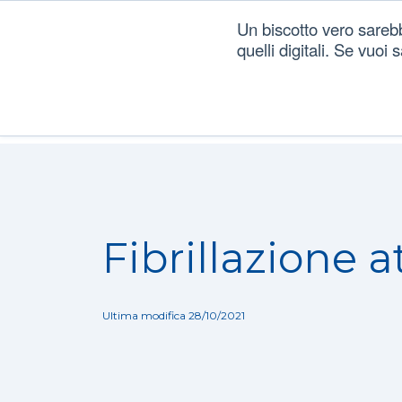
Un biscotto vero sareb
quelli digitali. Se vuoi
Dizionario
/
Patologie
/
Fibrillazione atriale (FA)
Fibrillazione a
Ultima modifica 28/10/2021