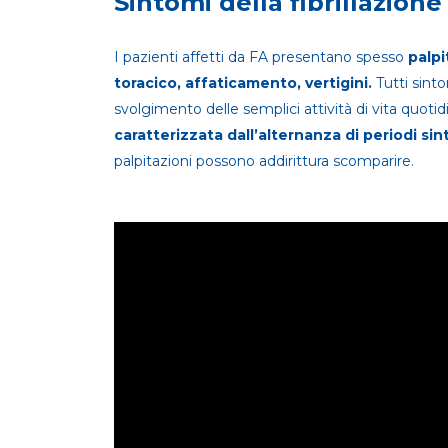
Sintomi della fibrillazione
I pazienti affetti da FA presentano spesso
palpi
toracico, affaticamento, vertigini.
Tutti sint
svolgimento delle semplici attività di vita quoti
caratterizzata dall’alternanza di periodi si
palpitazioni possono addirittura scomparire.