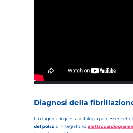
Diagnosi della fibrillazion
La diagnosi di questa patologia può essere eff
del polso
o in seguito ad
elettrocardiogram