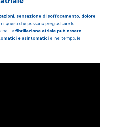
 atriale
tazioni, sensazione di soffocamento, dolore
omi questi che possono pregiudicare lo
diana. La
fibrillazione atriale può essere
ntomatici e asintomatici
e, nel tempo, le