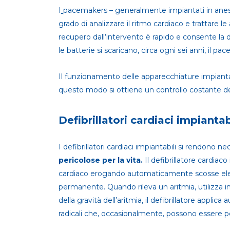
I
pacemakers – generalmente impiantati in anestesi
grado di analizzare il ritmo cardiaco e trattare l
recupero dall’intervento è rapido e consente la 
le batterie si scaricano, circa ogni sei anni, il p
Il funzionamento delle apparecchiature impiantat
questo modo si ottiene un controllo costante del
Defibrillatori cardiaci impiantab
I defibrillatori cardiaci impiantabili si rendono ne
pericolose per la vita.
Il defibrillatore cardiaco 
cardiaco erogando automaticamente scosse elett
permanente. Quando rileva un aritmia, utilizza im
della gravità dell’aritmia, il defibrillatore appl
radicali che, occasionalmente, possono essere pe