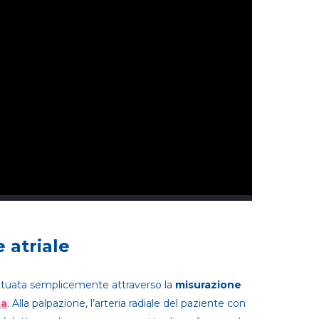
e atriale
ettuata semplicemente attraverso la
misurazione
ma
. Alla palpazione, l’arteria radiale del paziente con