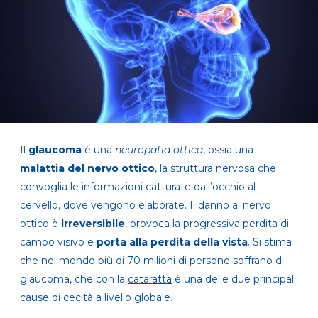
Il
glaucoma
è una
neuropatia ottica
, ossia una
malattia del nervo ottico
, la struttura nervosa che
convoglia le informazioni catturate dall’occhio al
cervello, dove vengono elaborate. Il danno al nervo
ottico è
irreversibile
, provoca la progressiva perdita di
campo visivo e
porta alla
perdita della vista
. Si stima
che nel mondo più di 70 milioni di persone soffrano di
glaucoma, che con la
cataratta
è una delle due principali
cause di cecità a livello globale.