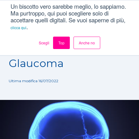
Un biscotto vero sarebbe meglio, lo sappiamo.
Ma purtroppo, qui puoi scegliere solo di
accettare quelli digitali. Se vuoi saperne di più,
.
clicca qui
Scegli
Top
Anche no
Dizionario
/
Patologie
/
Glaucoma
Glaucoma
Ultima modifica 16/07/2022