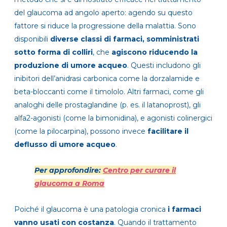
del glaucoma ad angolo aperto: agendo su questo
fattore si riduce la progressione della malattia. Sono
disponibili
diverse classi di farmaci, somministrati
sotto forma di colliri
, che
agiscono riducendo la
produzione di umore acqueo
. Questi includono gli
inibitori dell’anidrasi carbonica come la dorzalamide e
beta-bloccanti come il timololo. Altri farmaci, come gli
analoghi delle prostaglandine (p. es. il latanoprost), gli
alfa2-agonisti (come la bimonidina), e agonisti colinergici
(come la pilocarpina), possono invece
facilitare il
deflusso di umore acqueo
.
Per approfondire:
Centro per curare il
glaucoma a Roma
Poiché il glaucoma è una patologia cronica
i farmaci
vanno usati con costanza
. Quando il trattamento