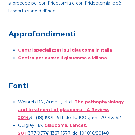
si procede poi con l’iridotomia o con l’iridectomia, cioè
l’asportazione dell’iride.
Approfondimenti
Centri specializzati sul glaucoma in Italia
Centro per curare il glaucoma a Milano
Fonti
Weinreb RN, Aung T, et al.
The pathophysiology
and treatment of glaucoma – A Review.
2014
;311(18):1901-1911. doi:10.1001/jama.2014.3192;
Quigley HA.
Glaucoma. Lancet.
2011
;377(9774):1367-1377. doi:10.1016/S0140-