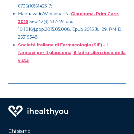
6736(10)61423-7;
Mantravadi AV, Vadhar N.
Glaucoma. Prim Care.
2015
Sep;42(3):437-49. doi:
10.1016/j.pop.2015.05.008. Epub 2015 Jul 29. PMID:
26319348.
Società Italiana di Farmacologia (SIF) – I
farmaci per il glaucoma, il ladro silenzioso della
vista
.
Chi siamo