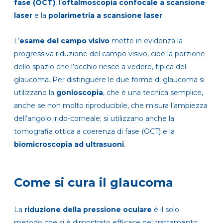
fase (OCT)
, l’
oftalmoscopia confocale a scansione
laser
e la
polarimetria a scansione laser
.
L’
esame del campo visivo
mette in evidenza la
progressiva riduzione del campo visivo, cioè la porzione
dello spazio che l’occhio riesce a vedere, tipica del
glaucoma. Per distinguere le due forme di glaucoma si
utilizzano la
gonioscopia
, che è una tecnica semplice,
anche se non molto riproducibile, che misura l’ampiezza
dell’angolo irido-corneale; si utilizzano anche la
tomografia ottica a coerenza di fase (OCT) e la
biomicroscopia ad ultrasuoni
.
Come si cura il glaucoma
La
riduzione della pressione oculare
è il solo
metodo che si è dimostrato efficace nel trattamento