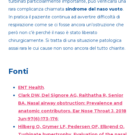
turbinati particolarmente importante, può verificarsi una
rara complicanza chiamata
sindrome del naso vuoto
.
In pratica il paziente continua ad avvertire difficoltà di
respirazione come se ci fosse ancora un’ostruzione che
però non c’è perché il naso è stato liberato
chirurgicamente. Si tratta di una situazione patologica
assai rara le cui cause non sono ancora del tutto chiarite.
Fonti
ENT Health
.
Clark DW, Del Signore AG, Raithatha R, Senior
BA. Nasal airway obstruction: Prevalence and
anatomic contributors. Ear Nose Throat J. 2018
Jun;97(6):173-176
;
Hilberg O, Grymer LF, Pedersen OF, Elbrønd O.
Turbinate hypertrophy. Evaluation of the nasal