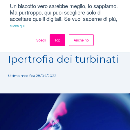
Un biscotto vero sarebbe meglio, lo sappiamo.
Ma purtroppo, qui puoi scegliere solo di
accettare quelli digitali. Se vuoi saperne di più,
.
clicca qui
Scegli
Top
Anche no
Dizionario
/
Patologie
/
Ipertrofia dei turbinati
Ipertrofia dei turbinati
Ultima modifica 28/04/2022