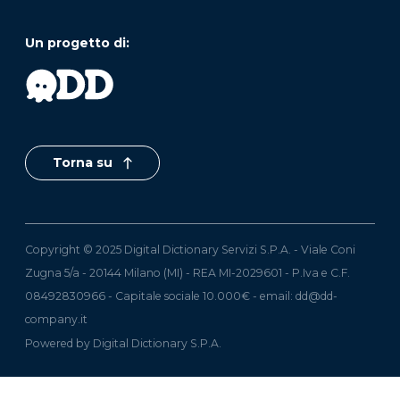
Un progetto di:
Torna su
Copyright © 2025 Digital Dictionary Servizi S.P.A. - Viale Coni
Zugna 5/a - 20144 Milano (MI) - REA MI-2029601 - P.Iva e C.F.
08492830966 - Capitale sociale 10.000€ - email:
dd@dd-
company.it
Powered by Digital Dictionary S.P.A.