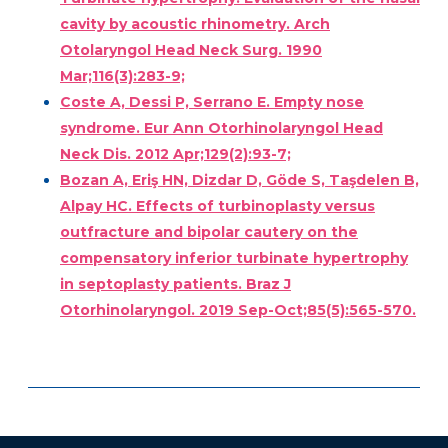
cavity by acoustic rhinometry. Arch
Otolaryngol Head Neck Surg. 1990
Mar;116(3):283-9;
Coste A, Dessi P, Serrano E. Empty nose
syndrome. Eur Ann Otorhinolaryngol Head
Neck Dis. 2012 Apr;129(2):93-7;
Bozan A, Eriş HN, Dizdar D, Göde S, Taşdelen B,
Alpay HC. Effects of turbinoplasty versus
outfracture and bipolar cautery on the
compensatory inferior turbinate hypertrophy
in septoplasty patients. Braz J
Otorhinolaryngol. 2019 Sep-Oct;85(5):565-570.