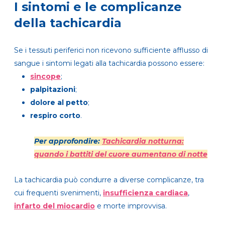
I sintomi e le complicanze
della tachicardia
Se i tessuti periferici non ricevono sufficiente afflusso di
sangue i sintomi legati alla tachicardia possono essere:
sincope
;
palpitazioni
;
dolore al petto
;
respiro corto
.
Per approfondire:
Tachicardia notturna:
quando i battiti del cuore aumentano di notte
La tachicardia può condurre a diverse complicanze, tra
cui frequenti svenimenti,
insufficienza cardiaca
,
infarto del miocardio
e morte improvvisa.