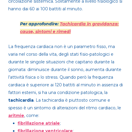
circolazione sistemica. Solitamente a livello fisiologico si
hanno dai 60 ai 100 battiti al minuto.
Per approfondire:
Tachicardia in gravidanza:
cause, sintomi e rimedi
La frequenza cardiaca non è un parametro fisso, ma
varia nel corso della vita, degli stati fisio-patologici e
durante le singole situazioni che capitano durante la
giornata: diminuisce durante il sonno, aumenta durante
l’attività fisica o lo stress. Quando però la frequenza
cardiaca è superiore ai 120 battiti al minuto in assenza di
fattori esterni, si ha una condizione patologica, la
tachicardia
. La tachicardia è piuttosto comune e
spesso è un sintomo di alterazioni del ritmo cardiaco, le
aritmie
, come:
fibrillazione atriale
;
fibrillazione ventricolare
;