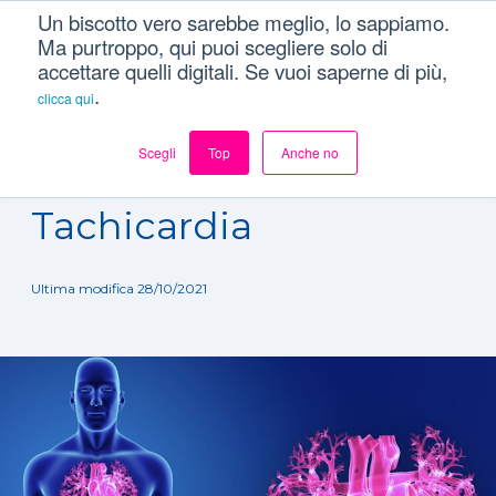
Un biscotto vero sarebbe meglio, lo sappiamo.
Ma purtroppo, qui puoi scegliere solo di
accettare quelli digitali. Se vuoi saperne di più,
.
clicca qui
Scegli
Top
Anche no
Dizionario
/
Patologie
/
Tachicardia
Tachicardia
Ultima modifica 28/10/2021