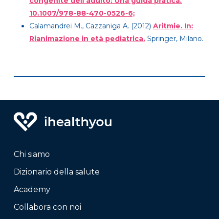
congenite dell’adulto: Una guida pratica.
10.1007/978-88-470-0526-6;
Calamandrei M., Cazzaniga A. (2012)
Aritmie. In:
Rianimazione in età pediatrica.
Springer, Milano.
Chi siamo
Dizionario della salute
Academy
Collabora con noi