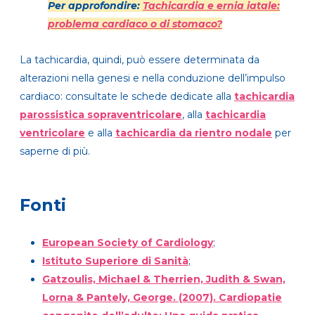
Per approfondire:
Tachicardia e ernia iatale:
problema cardiaco o di stomaco?
La tachicardia, quindi, può essere determinata da
alterazioni nella genesi e nella conduzione dell’impulso
cardiaco: consultate le schede dedicate alla
tachicardia
parossistica sopraventricolare
, alla
tachicardia
ventricolare
e alla
tachicardia da rientro nodale
per
saperne di più.
Fonti
European Society of Cardiology
;
Istituto Superiore di Sanità
;
Gatzoulis, Michael & Therrien, Judith & Swan,
Lorna & Pantely, George. (2007). Cardiopatie