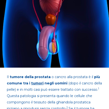
Il
tumore della prostata
o cancro alla prostata è il
più
comune tra i
tumori
negli uomini
(dopo il cancro della
1
pelle) e in molti casi può essere trattato con successo.
Questa
patologia si presenta quando le cellule che
compongono il tessuto della ghiandola prostatica
2
iniziano a riprodursi senza controllo.
Se il tumore ha