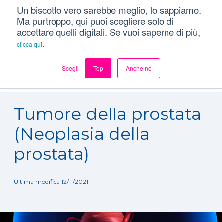
Un biscotto vero sarebbe meglio, lo sappiamo.
Ma purtroppo, qui puoi scegliere solo di
accettare quelli digitali. Se vuoi saperne di più,
.
clicca qui
Scegli
Top
Anche no
Dizionario
/
Patologie
/
Tumore della prostata (Neoplasia
della prostata)
Tumore della prostata
(Neoplasia della
prostata)
Ultima modifica 12/11/2021