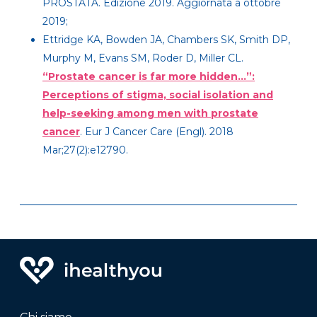
PROSTATA. Edizione 2019. Aggiornata a ottobre
2019;
Ettridge KA, Bowden JA, Chambers SK, Smith DP,
Murphy M, Evans SM, Roder D, Miller CL.
“Prostate cancer is far more hidden…”:
Perceptions of stigma, social isolation and
help-seeking among men with prostate
cancer
. Eur J Cancer Care (Engl). 2018
Mar;27(2):e12790.