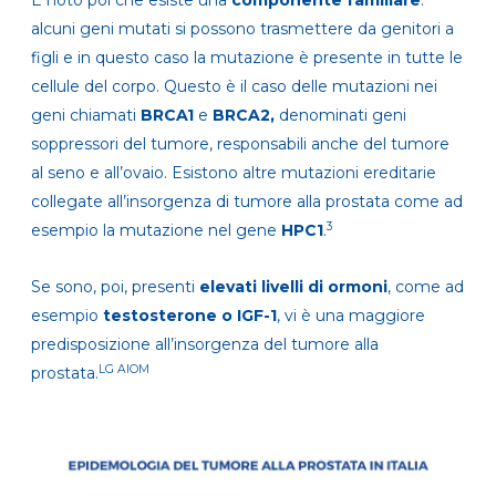
È noto poi che esiste una
componente familiare
:
alcuni geni mutati si possono trasmettere da genitori a
figli e in questo caso la mutazione è presente in tutte le
cellule del corpo. Questo è il caso delle mutazioni nei
geni chiamati
BRCA1
e
BRCA2,
denominati geni
soppressori del tumore, responsabili anche del tumore
al seno e all’ovaio. Esistono altre mutazioni ereditarie
collegate all’insorgenza di tumore alla prostata come ad
3
esempio la mutazione nel gene
HPC1
.
Se sono, poi, presenti
elevati livelli di ormoni
, come ad
esempio
testosterone o IGF-1
, vi è una maggiore
predisposizione all’insorgenza del tumore alla
LG AIOM
prostata.