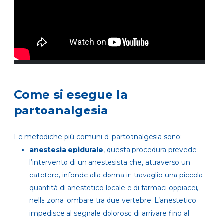
Come si esegue la
partoanalgesia
Le metodiche più comuni di partoanalgesia sono:
anestesia epidurale
, questa procedura prevede
l’intervento di un anestesista che, attraverso un
catetere, infonde alla donna in travaglio una piccola
quantità di anestetico locale e di farmaci oppiacei,
nella zona lombare tra due vertebre. L’anestetico
impedisce al segnale doloroso di arrivare fino al