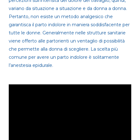
percezioni sull’intensità del dolore del travaglio, quindi,
variano da situazione a situazione e da donna a donna.
Pertanto, non esiste un metodo analgesico che
garantisca il parto indolore in maniera soddisfacente per
tutte le donne. Generalmente nelle strutture sanitarie
viene offerto alle partorienti un ventaglio di possibilità
che permette alla donna di scegliere. La scelta più
comune per avere un parto indolore è solitamente
l’anestesia epidurale.