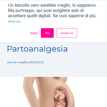
Un biscotto vero sarebbe meglio, lo sappiamo.
Ma purtroppo, qui puoi scegliere solo di
accettare quelli digitali. Se vuoi saperne di più,
.
clicca qui
Scegli
Top
Anche no
Dizionario
/
Trattamenti
/
Partoanalgesia
Partoanalgesia
Ultima modifica 25/11/2022