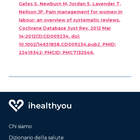
Gates S, Newburn M, Jordan S, Lavender T,
Neilson JP. Pain management for women in
labour: an overview of systematic reviews.
Cochrane Database Syst Rev. 2012 Mar
14;2012(3):CD009234. doi:
10.1002/14651858.CD009234.pub2. PMID:
22419342; PMCID: PMC7132546.
Chi siamo
Dizionario della salute