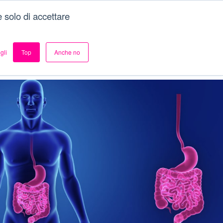
 solo di accettare
ademy
Metaverso
Contattaci
gli
Top
Anche no