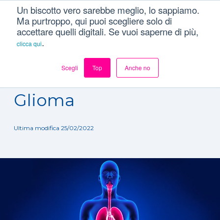
Un biscotto vero sarebbe meglio, lo sappiamo.
Ma purtroppo, qui puoi scegliere solo di
accettare quelli digitali. Se vuoi saperne di più,
.
clicca qui
Scegli
Top
Anche no
Dizionario
/
Patologie
/
Glioma
Glioma
Ultima modifica 25/02/2022