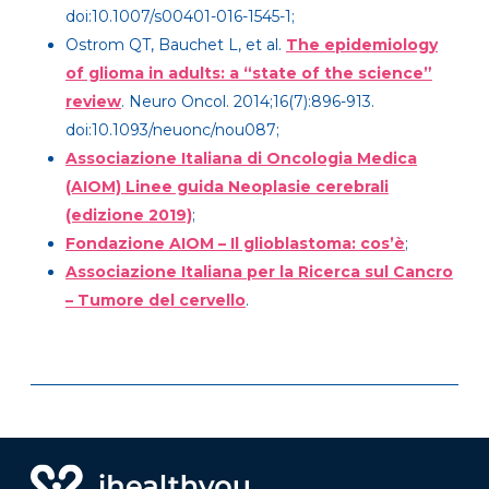
doi:10.1007/s00401-016-1545-1;
Ostrom QT, Bauchet L, et al.
The epidemiology
of glioma in adults: a “state of the science”
review
. Neuro Oncol. 2014;16(7):896-913.
doi:10.1093/neuonc/nou087;
Associazione Italiana di Oncologia Medica
(AIOM) Linee guida Neoplasie cerebrali
(edizione 2019)
;
Fondazione AIOM – Il glioblastoma: cos’è
;
Associazione Italiana per la Ricerca sul Cancro
– Tumore del cervello
.