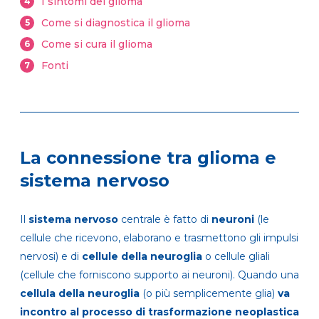
I sintomi del glioma
4
Come si diagnostica il glioma
5
Come si cura il glioma
6
Fonti
7
La connessione tra glioma e
sistema nervoso
Il
sistema nervoso
centrale è fatto di
neuroni
(le
cellule che ricevono, elaborano e trasmettono gli impulsi
nervosi) e di
cellule della neuroglia
o cellule gliali
(cellule che forniscono supporto ai neuroni). Quando una
cellula della neuroglia
(o più semplicemente glia)
va
incontro al processo di trasformazione neoplastica