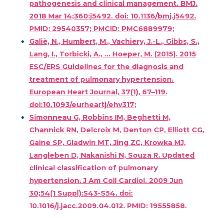
pathogenesis and clinical management. BMJ.
2018 Mar 14;360:j5492. doi: 10.1136/bmj.j5492.
PMID: 29540357; PMCID: PMC6889979;
Galiè, N., Humbert, M., Vachiery, J.-L., Gibbs, S.,
Lang, I., Torbicki, A., … Hoeper, M. (2015). 2015
ESC/ERS Guidelines for the diagnosis and
treatment of pulmonary hypertension.
European Heart Journal, 37(1), 67–119.
doi:10.1093/eurheartj/ehv317;
Simonneau G, Robbins IM, Beghetti M,
Channick RN, Delcroix M, Denton CP, Elliott CG,
Gaine SP, Gladwin MT, Jing ZC, Krowka MJ,
Langleben D, Nakanishi N, Souza R. Updated
clinical classification of pulmonary
hypertension. J Am Coll Cardiol. 2009 Jun
30;54(1 Suppl):S43-S54. doi:
10.1016/j.jacc.2009.04.012. PMID: 19555858.