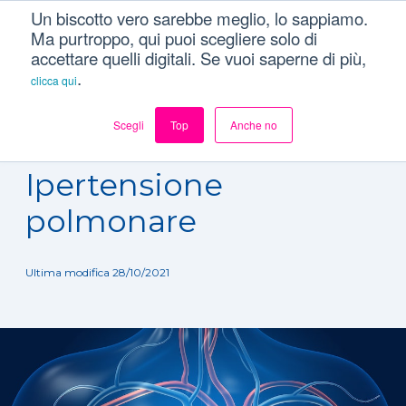
Un biscotto vero sarebbe meglio, lo sappiamo.
Ma purtroppo, qui puoi scegliere solo di
accettare quelli digitali. Se vuoi saperne di più,
.
clicca qui
Scegli
Top
Anche no
Dizionario
/
Patologie
/
Ipertensione polmonare
Ipertensione
polmonare
Ultima modifica 28/10/2021