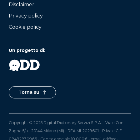
Disclaimer
Privacy policy
Cookie policy
Un progetto di:
Torna su
Copyright © 2025 Digital Dictionary Servizi S.P.A. - Viale Coni
Zugna 5/a - 20144 Milano (MI) - REA MI-2029601 - P.Iva e C.F.
08492830966 - Capitale sociale 10.000€ - email:
dd@dd-