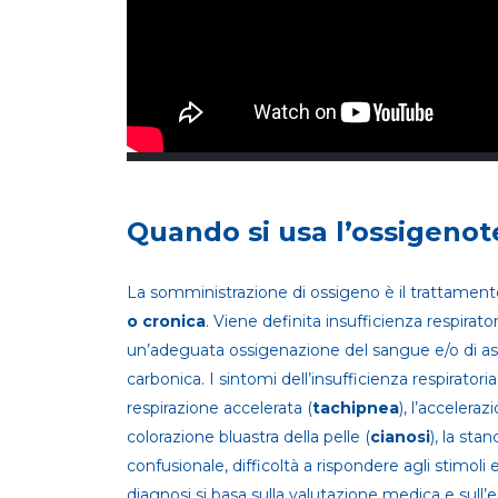
Quando si usa l’ossigenot
La somministrazione di ossigeno è il trattamento
o cronica
. Viene definita insufficienza respirator
un’adeguata ossigenazione del sangue e/o di assi
carbonica. I sintomi dell’insufficienza respirator
respirazione accelerata (
tachipnea
), l’acceleraz
colorazione bluastra della pelle (
cianosi
), la st
confusionale, difficoltà a rispondere agli stimoli e
diagnosi si basa sulla valutazione medica e sull’