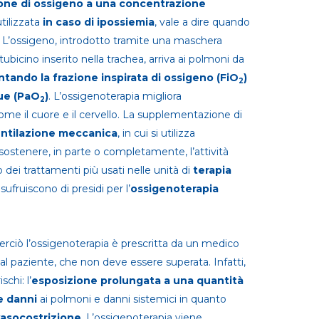
one di ossigeno a una concentrazione
utilizzata
in caso di ipossiemia
, vale a dire quando
i. L’ossigeno, introdotto tramite una maschera
tubicino inserito nella trachea, arriva ai polmoni da
ando la frazione inspirata di ossigeno (FiO
)
2
ue (PaO
)
. L’ossigenoterapia migliora
2
 come il cuore e il cervello. La supplementazione di
entilazione meccanica
, in cui si utilizza
sostenere, in parte o completamente, l’attività
 dei trattamenti più usati nelle unità di
terapia
ufruiscono di presidi per l’
ossigenoterapia
perciò l’ossigenoterapia è prescritta da un medico
 al paziente, che non deve essere superata. Infatti,
chi: l’
esposizione prolungata a una quantità
e danni
ai polmoni e danni sistemici in quanto
vasocostrizione
. L’ossigenoterapia viene