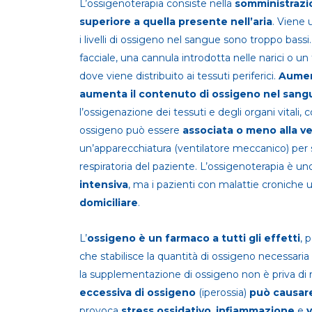
L’ossigenoterapia consiste nella
somministrazi
superiore a quella presente nell’aria
. Viene 
i livelli di ossigeno nel sangue sono troppo bass
facciale, una cannula introdotta nelle narici o un 
dove viene distribuito ai tessuti periferici.
Aument
aumenta il contenuto di ossigeno nel sang
l’ossigenazione dei tessuti e degli organi vitali,
ossigeno può essere
associata o meno alla v
un’apparecchiatura (ventilatore meccanico) per 
respiratoria del paziente. L’ossigenoterapia è uno
intensiva
, ma i pazienti con malattie croniche us
domiciliare
.
L’
ossigeno è un farmaco a tutti gli effetti
, 
che stabilisce la quantità di ossigeno necessaria
la supplementazione di ossigeno non è priva di ris
eccessiva di ossigeno
(iperossia)
può causar
provoca
stress ossidativo
,
infiammazione
e