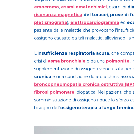
emocromo
,
esami ematochimici
, esami di
di
risonanza magnetica
del torace
),
prove di f
pletismografia
),
elettrocardiogramma
ed
ec
paziente dalle malattie che provocano l’insufficien
ossigeno causato da tali malattie, alleviando i si
L’
insufficienza respiratoria acuta
, che compa
crisi di
asma bronchiale
o da una
polmonite
, 
supplementazione di ossigeno viene usata per 
cronica
è una condizione duratura che si associ
broncopneumopatia cronica ostruttiva (BP
fibrosi polmonare
idiopatica. Nei pazienti che 
somministrazione di ossigeno riduce lo sforzo c
bisogno dell’
ossigenoterapia a lungo termin