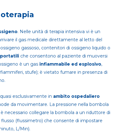
noterapia
ossigeno
. Nelle unità di terapia intensiva vi è un
rivare il gas medicale direttamente al letto del
i ossigeno gassoso, contenitori di ossigeno liquido o
portatili
che consentono al paziente di muoversi
’ossigeno è un gas
infiammabile ed esplosivo
,
 fiammiferi, stufe); è vietato fumare in presenza di
no.
quasi esclusivamente in
ambito ospedaliero
ode da movimentare. La pressione nella bombola
è necessario collegare la bombola a un riduttore di
di flusso (flussimetro) che consente di impostare
minuto, L/Min).