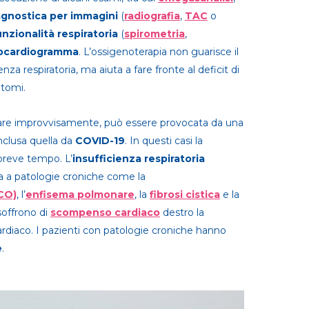
agnostica per immagini
(
radiografia
,
TAC
o
unzionalità respiratoria
(
spirometria
,
ocardiogramma
. L’ossigenoterapia non guarisce il
za respiratoria, ma aiuta a fare fronte al deficit di
ntomi.
re improvvisamente, può essere provocata da una
inclusa quella da
COVID-19
. In questi casi la
breve tempo. L’
insufficienza respiratoria
a a patologie croniche come la
CO)
, l’
enfisema polmonare
, la
fibrosi cistica
e la
soffrono di
scompenso cardiaco
destro la
ardiaco. I pazienti con patologie croniche hanno
e
.