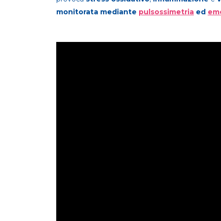
monitorata mediante
pulsossimetria
ed
emo