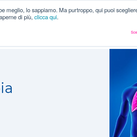
be meglio, lo sappiamo. Ma purtroppo, qui puoi scegliere
Chi siamo
Dizionario
Articoli sulla salute
Ac
 saperne di più,
clicca qui
.
Sce
ia