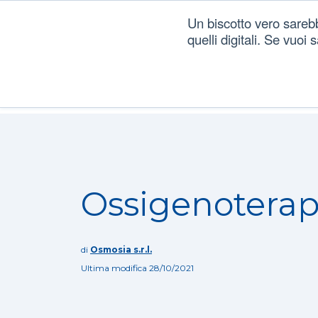
Un biscotto vero sareb
quelli digitali. Se vuoi
Dizionario
/
Trattamenti
/
Ossigenoterapia
Ossigenoterap
di
Osmosia s.r.l.
Ultima modifica 28/10/2021