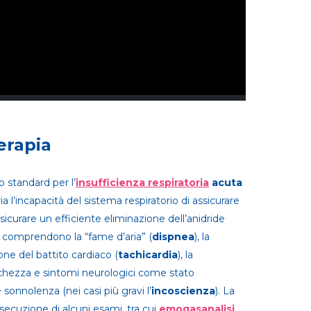
erapia
 standard per l’
insufficienza respiratoria
acuta
ia l’incapacità del sistema respiratorio di assicurare
curare un efficiente eliminazione dell’anidride
ia comprendono la “fame d’aria” (
dispnea
), la
ione del battito cardiaco (
tachicardia
), la
anchezza e sintomi neurologici come stato
 sonnolenza (nei casi più gravi l’
incoscienza
). La
esecuzione di alcuni esami, tra cui
emogasanalisi
,