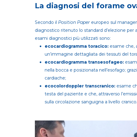
La diagnosi del forame ov
Secondo il
Position Paper
europeo sul managem
diagnostico ritenuto lo standard d’elezione per a
esami diagnostici più utilizzati sono:
ecocardiogramma toracico:
esame che, at
un’immagine dettagliata dei tessuti del tor
ecocardiogramma transesofageo:
esame
nella bocca e posizionata nell’esofago; grazie
cardiache;
ecocolordoppler transcranico:
esame che
testa del paziente e che, attraverso l’emissi
sulla circolazione sanguigna a livello cranico