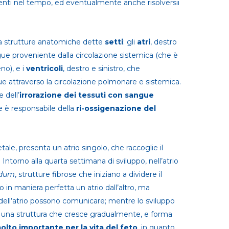
ti nel tempo, ed eventualmente anche risolversii
 da strutture anatomiche dette
setti
: gli
atri
, destro
gue proveniente dalla circolazione sistemica (che è
no), e i
ventricoli
, destro e sinistro, che
e attraverso la circolazione polmonare e sistemica.
 dell’
irrorazione dei tessuti con sangue
 è responsabile della
ri-ossigenazione del
etale, presenta un atrio singolo, che raccoglie il
ntorno alla quarta settimana di sviluppo, nell’atrio
ndum
, strutture fibrose che iniziano a dividere il
 in maniera perfetta un atrio dall’altro, ma
i dell’atrio possono comunicare; mentre lo sviluppo
 una struttura che cresce gradualmente, e forma
olto importante per la vita del feto
, in quanto