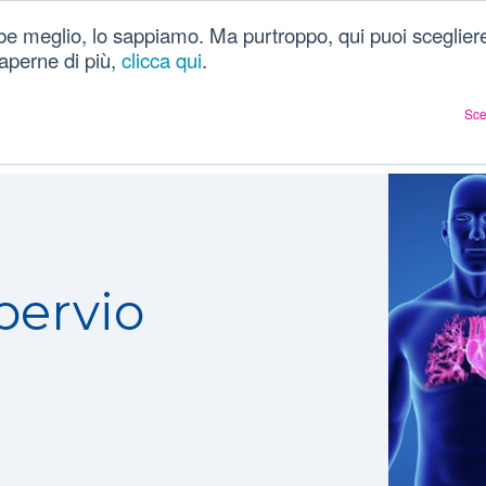
be meglio, lo sappiamo. Ma purtroppo, qui puoi scegliere
Chi siamo
Dizionario
Articoli sulla salute
Ac
 saperne di più,
clicca qui
.
Sce
pervio