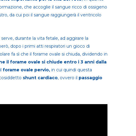
formazione, che accoglie il sangue ricco di ossigeno
tro, da cui poi il sangue raggiungerà il ventricolo
serve, durante la vita fetale, ad aggirare la
rò, dopo i primi atti respiratori un gioco di
olare fa sì che il forame ovale si chiuda, dividendo in
e il forame ovale si chiude entro i 3 anni dalla
il
forame ovale pervio,
in cui quindi questa
cosiddetto
shunt cardiaco
, ovvero il
passaggio