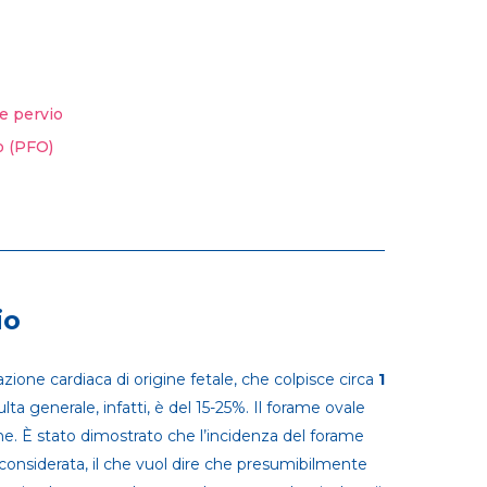
le pervio
o (PFO)
io
ione cardiaca di origine fetale, che colpisce circa
1
lta generale, infatti, è del 15-25%. Il forame ovale
ne. È stato dimostrato che l’incidenza del forame
à considerata, il che vuol dire che presumibilmente