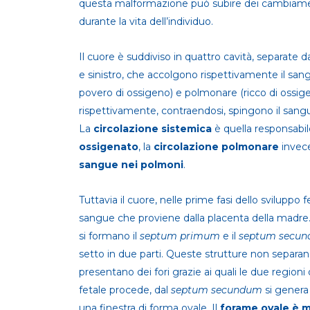
questa malformazione può subire dei cambiamen
durante la vita dell’individuo.
Il cuore è suddiviso in quattro cavità, separate
e sinistro, che accolgono rispettivamente il san
povero di ossigeno) e polmonare (ricco di ossige
rispettivamente, contraendosi, spingono il sangu
La
circolazione sistemica
è quella responsabile
ossigenato
, la
circolazione polmonare
invece
sangue nei polmoni
.
Tuttavia il cuore, nelle prime fasi dello sviluppo f
sangue che proviene dalla placenta della madre. I
si formano il
septum primum
e il
septum secu
setto in due parti. Queste strutture non separano
presentano dei fori grazie ai quali le due region
fetale procede, dal
septum secundum
si genera
una finestra di forma ovale. Il
forame ovale è m