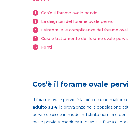
Cos’è il forame ovale pervio
1
La diagnosi del forame ovale pervio
2
I sintomi e le complicanze del forame ova
3
Cura e trattamento del forame ovale pervi
4
Fonti
5
Cos’è il forame ovale perv
Il forame ovale pervio è la più comune malformaz
adulto su 4
: la prevalenza nella popolazione adu
pervio colpisce in modo indistinto uomini e don
ovale pervio si modifica in base alla fascia di et