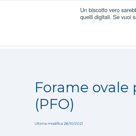
Un biscotto vero sareb
quelli digitali. Se vuoi
Dizionario
/
Patologie
/
Forame ovale pervio (PFO)
Forame ovale 
(PFO)
Ultima modifica 28/10/2021