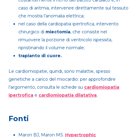
costantemente il ritmo del battito cardiaco e, in
caso di aritmia, intervenire direttamente sul tessuto
che mostra l’anomalia elettrica;
nel caso della cardiopatia ipertrofica, intervento
chirurgico di
miectomia
, che consiste nel
rimuovere la porzione di ventricolo ispessita,
ripristinando il volume normale;
trapianto di cuore.
Le cardiomiopatie, quindi, sono malattie, spesso
genetiche a carico del miocardio: per approfondire
l’argomento, consulta le schede su
cardiomiopatia
ipertrofica
e
cardiomiopatia dilatativa
.
Fonti
Maron BJ, Maron MS.
Hypertrophic