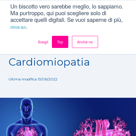
Un biscotto vero sarebbe meglio, lo sappiamo.
Ma purtroppo, qui puoi scegliere solo di
accettare quelli digitali. Se vuoi saperne di più,
.
clicca qui
Scegli
Top
Anche no
Dizionario
/
Patologie
/
Cardiomiopatia
Cardiomiopatia
Ultima modifica 13/06/2022