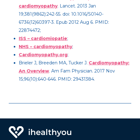
cardiomyopathy
. Lancet. 2013 Jan
19;381(9862):242-55. doi: 10.1016/S0140-
6736(12)60397-3. Epub 2012 Aug 6. PMID:
22874472;
ISS – cardiomiopatie
;
NHS – cardiomyopathy
;
Cardiomyopathy.org
;
Brieler J, Breeden MA, Tucker J.
Cardiomyopathy:
An Overview
. Am Fam Physician. 2017 Nov
15;96(10):640-646. PMID: 29431384.