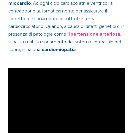
miocardio
. Ad ogni ciclo cardiaco atri e ventricoli si
contraggono automaticamente per assicurare il
corretto funzionamento di tutto il sistema
cardiocircolatorio. Quando, a causa di difetti genetici o in
presenza di patologie come l’
ipertensione arteriosa
,
si ha un mal funzionamento del sistema contrattile del
cuore, si ha una
cardiomiopatia
.