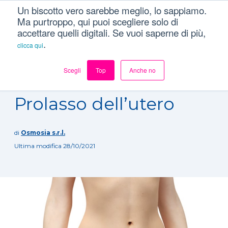
Un biscotto vero sarebbe meglio, lo sappiamo.
Ma purtroppo, qui puoi scegliere solo di
accettare quelli digitali. Se vuoi saperne di più,
.
clicca qui
Scegli
Top
Anche no
Dizionario
/
Patologie
/
Prolasso dell’utero
Prolasso dell’utero
di
Osmosia s.r.l.
Ultima modifica 28/10/2021