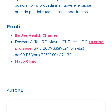
qualora non si proceda a rimuovere le cause
quando possibile (ad esempio obesità, tosse).
Fonti
Better Health Channel;
Doshani A, Teo RE, Mayne CJ, Tincello DG.
Uterine
prolapse
. BMJ. 2007;335(7624):819-823.
doi:10.1136/bmj.39356.604074.BE;
Mayo Clinic
.
AUTORE