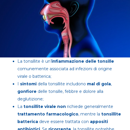
La tonsillite è un’
infiammazione delle tonsille
comunemente associata ad infezioni di origine
virale o batterica;
I
sintomi
della tonsillite includono
mal di gola
,
gonfiore
delle tonsille, febbre e dolore alla
deglutizione;
La
tonsillite virale non
richiede generalmente
trattamento farmacologico
, mentre la
tonsillite
batterica
deve essere trattata con
appositi
antibiotici
. Se
ricorrente
, la tonsillite potrebbe