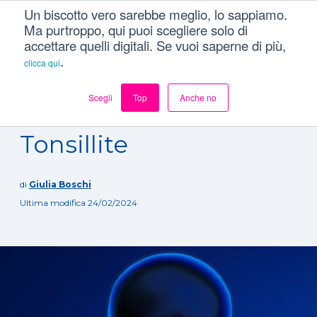
Un biscotto vero sarebbe meglio, lo sappiamo.
Ma purtroppo, qui puoi scegliere solo di
accettare quelli digitali. Se vuoi saperne di più,
.
clicca qui
Scegli
Top
Anche no
Dizionario
/
Patologie
/
Tonsillite
Tonsillite
di
Giulia Boschi
Ultima modifica 24/02/2024