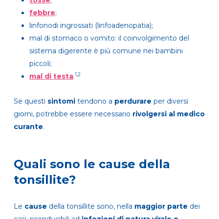
tosse
;
febbre
;
linfonodi ingrossati (linfoadenopatia);
mal di stomaco o vomito: il coinvolgimento del
sistema digerente è più comune nei bambini
piccoli;
1,2
mal di testa
.
Se questi
sintomi
tendono a
perdurare
per diversi
giorni, potrebbe essere necessario
rivolgersi al medico
curante
.
Quali sono le cause della
tonsillite?
Le
cause
della tonsillite sono, nella
maggior parte
dei