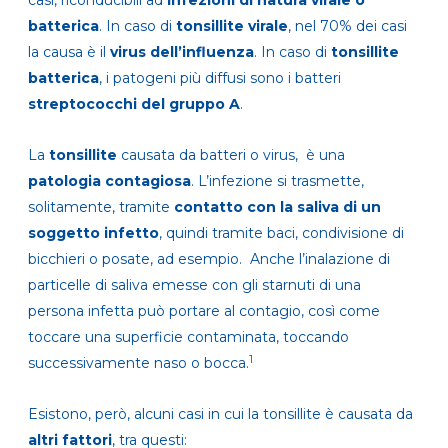
casi, riconducibili ad
infezioni di natura virale o
batterica
. In caso di
tonsillite virale
, nel 70% dei casi
la causa è il
virus dell’influenza
. In caso di
tonsillite
batterica
, i patogeni più diffusi sono i batteri
streptococchi del gruppo A
.
La
tonsillite
causata da batteri o virus, è una
patologia contagiosa
. L’infezione si trasmette,
solitamente, tramite
contatto con la saliva di un
soggetto infetto
, quindi tramite baci, condivisione di
bicchieri o posate, ad esempio. Anche l’inalazione di
particelle di saliva emesse con gli starnuti di una
persona infetta può portare al contagio, così come
toccare una superficie contaminata, toccando
1
successivamente naso o bocca.
Esistono, però, alcuni casi in cui la tonsillite è causata da
altri fattori
, tra questi: