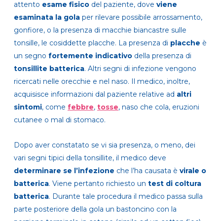
attento
esame fisico
del paziente, dove
viene
esaminata la gola
per rilevare possibile arrossamento,
gonfiore, o la presenza di macchie biancastre sulle
tonsille, le cosiddette placche. La presenza di
placche
è
un segno
fortemente indicativo
della presenza di
tonsillite batterica
. Altri segni di infezione vengono
ricercati nelle orecchie e nel naso. Il medico, inoltre,
acquisisce informazioni dal paziente relative ad
altri
sintomi
, come
febbre
,
tosse
, naso che cola, eruzioni
cutanee o mal di stomaco.
Dopo aver constatato se vi sia presenza, o meno, dei
vari segni tipici della tonsillite, il medico deve
determinare se l’infezione
che l’ha causata è
virale o
batterica
. Viene pertanto richiesto un
test di coltura
batterica
. Durante tale procedura il medico passa sulla
parte posteriore della gola un bastoncino con la