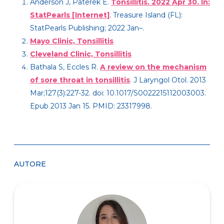
Anderson J, Paterek E.
Tonsillitis. 2022 Apr 30. In:
StatPearls [Internet]
. Treasure Island (FL):
StatPearls Publishing; 2022 Jan–.
Mayo Clinic, Tonsillitis
Cleveland Clinic, Tonsillitis
Bathala S, Eccles R.
A review on the mechanism
of sore throat in tonsillitis
. J Laryngol Otol. 2013
Mar;127(3):227-32. doi: 10.1017/S0022215112003003.
Epub 2013 Jan 15. PMID: 23317998.
AUTORE