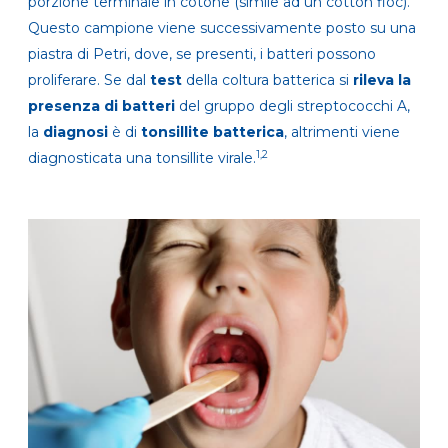
porzione terminale in cotone (simile ad un cotton fioc).
Questo campione viene successivamente posto su una
piastra di Petri, dove, se presenti, i batteri possono
proliferare. Se dal
test
della coltura batterica si
rileva la
presenza di batteri
del gruppo degli streptococchi A,
la
diagnosi
è di
tonsillite batterica
, altrimenti viene
1,2
diagnosticata una tonsillite virale.