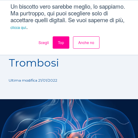
Un biscotto vero sarebbe meglio, lo sappiamo.
Ma purtroppo, qui puoi scegliere solo di
accettare quelli digitali. Se vuoi saperne di più,
.
clicca qui
Scegli
Top
Anche no
Dizionario
/
Patologie
/
Trombosi
Trombosi
Ultima modifica 21/01/2022