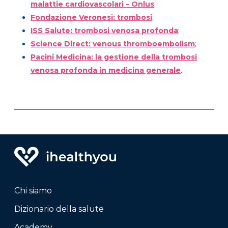
malattie cardiovascolari – Onlus
;
Fondazione Veronesi: trombosi
;
ISS Salute: trombosi venosa profonda
;
Science Direct: venous thromboembolism
;
Pacini Medicina: la gestione della trombosi
venosa profonda in medicina generale
.
Chi siamo
Dizionario della salute
Academy