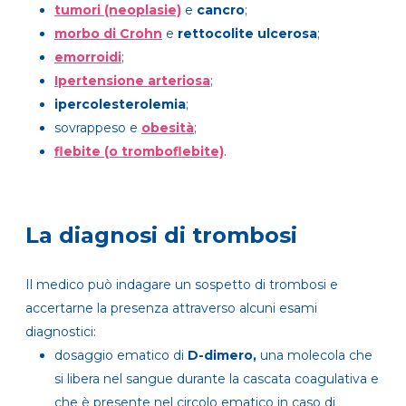
tumori (neoplasie)
e
cancro
;
morbo di Crohn
e
rettocolite ulcerosa
;
emorroidi
;
Ipertensione arteriosa
;
ipercolesterolemia
;
sovrappeso e
obesità
;
flebite (o tromboflebite)
.
La diagnosi di trombosi
Il medico può indagare un sospetto di trombosi e
accertarne la presenza attraverso alcuni esami
diagnostici:
dosaggio ematico di
D-dimero,
una molecola che
si libera nel sangue durante la cascata coagulativa e
che è presente nel circolo ematico in caso di