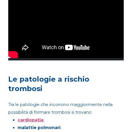
Le patologie a rischio
trombosi
Tra le patologie che incorrono maggiormente nella
possibilità di formare trombosi si trovano:
cardiopatia
;
malattie polmonari
;