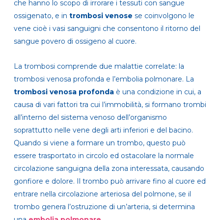
che hanno lo scopo di irrorare i tessuti con sangue
ossigenato, e in
trombosi venose
se coinvolgono le
vene cioè i vasi sanguigni che consentono il ritorno del
sangue povero di ossigeno al cuore.
La trombosi comprende due malattie correlate: la
trombosi venosa profonda e l’embolia polmonare. La
trombosi venosa profonda
è
una condizione in cui, a
causa di vari fattori tra cui l’immobilità, si formano trombi
all’interno del sistema venoso dell’organismo
soprattutto nelle vene degli arti inferiori e del bacino.
Quando si viene a formare un trombo, questo può
essere trasportato in circolo ed ostacolare la normale
circolazione sanguigna della zona interessata, causando
gonfiore e dolore. Il trombo può arrivare fino al cuore ed
entrare nella circolazione arteriosa del polmone, se il
trombo genera l’ostruzione di un’arteria, si determina
una
embolia polmonare
.